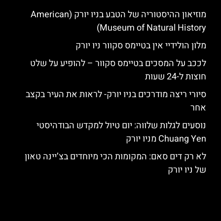
מוזיאון ההיסטוריה של הטבע בניו יורק (American
Museum of Natural History)
מלון הולידיי אין בטיימס סקוור ניו יורק
לככב על המסכים בטיימס סקוור – להופיע על שלט
חוצות ל-24 שעות
סיורי ריצה מודרכים בניו יורק- לראות את העיר בקצב
אחר
נוסעים לגלות שלווה: יום טיול למקדש הבודהיסטי
Chuang Yen מניו יורק
לא רק דים סאם: המקומות הכי מיוחדים בצ’יינה טאון
של ניו יורק