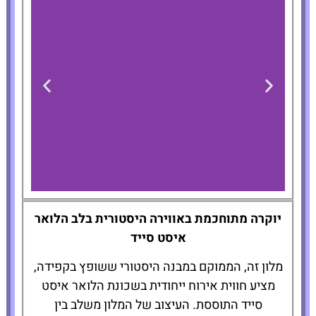
Nine Orchard
יוקרה מתוחכמת באווירה היסטורית בלב הלואר
איסט סייד
להזמנת
מלון זה, הממוקם במבנה היסטורי ששופץ בקפידה,
המלון לחצו
מציע חווית אירוח ייחודית בשכונת הלואר איסט
כאן
סייד התוססת. העיצוב של המלון משלב בין