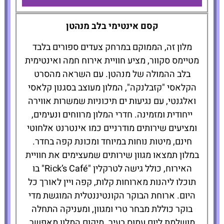
Casablanca
קסם אינטימי בלב מנהטן
Hotel
מלון זה, הממוקם במרחק צעדים ספורים בלבד
מטיימס סקוור, מציע חוויית אירוח חמה ואינטימית
להזמנת
בלב ההמולה של מנהטן. עם השראה מהסרט
המלון לחצו
כאן
הקלאסי "קזבלנקה", המלון מעוצב בסגנון קלאסי
ואלגנטי, עם נגיעות ים תיכוניות שמשרות אווירה
ייחודית ומזמינה. חדרי המלון מרווחים ונעימים,
ומציעים שירותים מודרניים כמו אינטרנט אלחוטי
חינם, מיטות נוחות במיוחד ומכונת קפה בחדר.
במלון תמצאו מגוון שירותים שמעצימים את חוויית
האירוח, כולל גישה לטרקלין "Rick’s Café" בו
תוכלו ליהנות מארוחות קלות, קפה ויין לאורך כל
היום. ארוחת הבוקר הקונטיננטלית המוגשת מדי
בוקר כוללת מבחר טרי ומגוון, ומעניקה התחלה
מושלמת ליום עמוס בעיר. מיקום המלון מאפשר