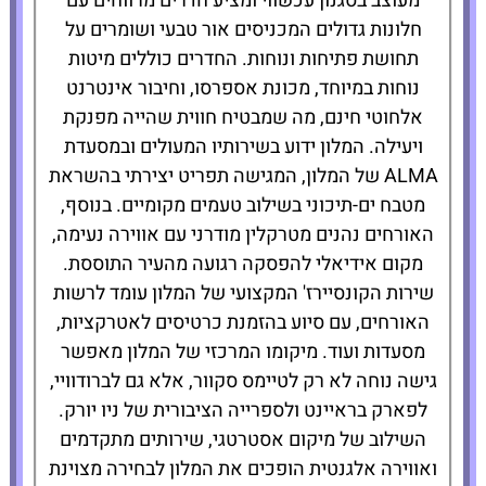
מעוצב בסגנון עכשווי ומציע חדרים מרווחים עם
חלונות גדולים המכניסים אור טבעי ושומרים על
תחושת פתיחות ונוחות. החדרים כוללים מיטות
נוחות במיוחד, מכונת אספרסו, וחיבור אינטרנט
אלחוטי חינם, מה שמבטיח חווית שהייה מפנקת
ויעילה. המלון ידוע בשירותיו המעולים ובמסעדת
ALMA של המלון, המגישה תפריט יצירתי בהשראת
מטבח ים-תיכוני בשילוב טעמים מקומיים. בנוסף,
האורחים נהנים מטרקלין מודרני עם אווירה נעימה,
מקום אידיאלי להפסקה רגועה מהעיר התוססת.
שירות הקונסיירז' המקצועי של המלון עומד לרשות
האורחים, עם סיוע בהזמנת כרטיסים לאטרקציות,
מסעדות ועוד. מיקומו המרכזי של המלון מאפשר
גישה נוחה לא רק לטיימס סקוור, אלא גם לברודוויי,
לפארק בראיינט ולספרייה הציבורית של ניו יורק.
השילוב של מיקום אסטרטגי, שירותים מתקדמים
ואווירה אלגנטית הופכים את המלון לבחירה מצוינת