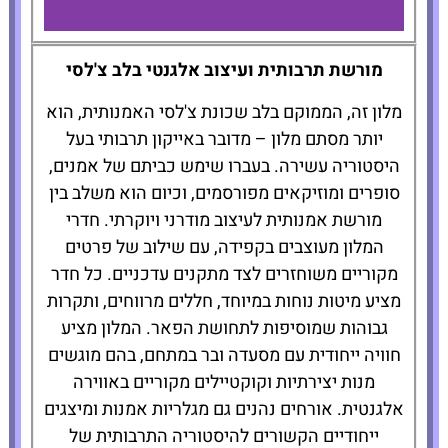
The Hotel
מורשת תרבותית ועיצוב אלגנטי בלב צ'לסי
Chelsea
מלון זה, הממוקם בלב שכונת צ'לסי האמנותית, הוא
יותר מסתם מלון – מדובר באייקון תרבותי בעל
להזמנת
היסטוריה עשירה. בעברו שימש כביתם של אמנים,
המלון לחצו
כאן
סופרים ומוזיקאים מפורסמים, וכיום הוא משלב בין
מורשת אמנותית לעיצוב מודרני ויוקרתי. חדרי
המלון מעוצבים בקפידה, עם שילוב של פרטים
מקוריים משוחזרים לצד מתקנים עדכניים. כל חדר
מציע מיטות נוחות במיוחד, חללים מרווחים, ותקרות
גבוהות שמוסיפות לתחושת הפאר. המלון מציע
חוויה ייחודית עם מסעדה ובר במתחם, בהם מוגשים
מנות יצירתיות וקוקטיילים מקוריים באווירה
אלגנטית. אורחים נהנים גם מגלריות אמנות ומיצגים
ייחודיים הקשורים להיסטוריה התרבותית של