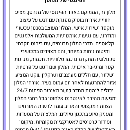
הפיננסי של מנהטן
להזמנת
מלון זה, הממוקם באזור הפיננסי של מנהטן, מציע
המלון לחצו
חוויית אירוח בוטיק מפנקת עם דגש על עיצוב
כאן
מוקפד ושירות אישי. המלון מעוצב בסגנון עכשווי
ומודרני, עם נגיעות אומנותיות המשלבות אלמנטים
קלאסיים. חדרי המלון מרווחים, עם ריהוט יוקרתי
ומיטות נוחות במיוחד, והם מצוידים במכשירי
טכנולוגיה מתקדמים כמו טלוויזיות חכמות, מכונות
קפה ומיני-בר איכותי. המלון שם דגש על פרטיות
ושלווה, עם חללים מעוצבים וטרקלין שקט המציע
אזור להתרגעות לאחר יום עמוס בעיר. אורחי המלון
יכולים ליהנות מחדר כושר מאובזר הפתוח 24/7
ומגישה מהירה לאינטרנט אלחוטי בכל רחבי המלון.
הצוות המקצועי והאדיב עומד לרשות האורחים
ומעניק סיוע בתכנון טיולים, המלצות על מסעדות
וסידור כרטיסים לאטרקציות מקומיות. מיקומו
האידיאלי של המלון באזור הפיננסי (FiDi) מבטיח