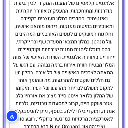
אלמנטים קלאסיים של המבנה המקורי לבין נגיעות
מודרניות ומתוחכמות, המעניקות אווירה יוקרתית
ואינטימית. החדרים במלון מעוצבים בקפידה
ומאובזרים במיטות מפנקות, ריהוט מותאם אישית,
וחלונות המשקיפים לנופים האורבניים המרהיבים
של מנהטן. במלון תמצאו מסעדת שף ובר יוקרתי,
בהם תוכלו ליהנות ממנות יצירתיות וקוקטיילים
ייחודיים באווירה אלגנטית. השירות האישי של צוות
המלון מבטיח חווית אירוח ברמה גבוהה, עם דגש על
התאמה לצרכים האישיים של כל אורח. במלון יש
גם חללים שקטים להתרגעות, מה שהופך אותו
למקום מושלם לבריחה מהרעש של העיר. מיקומו
של המלון בלואר איסט סייד מציב את אורחיו בלב
אזור שוקק חיים, קרוב למסעדות טרנדיות, גלריות
אמנות, ומוקדי בילוי לילה. בנוסף, ניתן להגיע בקלות
לאטרקציות מרכזיות כמו גשר ברוקלין, רובע סוהו
וצ'יינהטאון. Nine Orchard הוא הבחירה