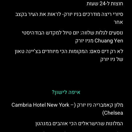
חוצות ל-24 שעות
סיורי ריצה מודרכים בניו יורק- לראות את העיר בקצב
אחר
נוסעים לגלות שלווה: יום טיול למקדש הבודהיסטי
Chuang Yen מניו יורק
לא רק דים סאם: המקומות הכי מיוחדים בצ’יינה טאון
של ניו יורק
איפה לישון?
מלון קאמבריה ניו יורק (Cambria Hotel New York –
Chelsea)
המלונות שהישראלים הכי אוהבים במנהטן