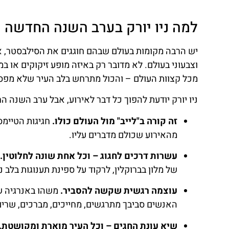
למה ניו יורק בערב השנה החדשה
יש הרבה מקומות בעולם שבהם חוגגים את הסילבסטר, אב
וצבעוני בעולם. לא מדובר רק באיזה מופע זיקוקים או ב
מכל קצוות העולם – והכול מתרחש בלב העיר שלא מפס
ניו יורק יודעת להפוך כל דבר לאירוע, אבל ערב השנה ה
זה קורה ב"לייב" מול העולם כולו.
חגיגות הטיימס
מהאירוע שכולם מדברים עליו.
עשרות דרכים לחגוג – וכל אחת שונה לחלוטין.
א
של מלון בברוקלין, לרקוד על ספינת תענוגות בלב נ
עוצמה רגשית שקשה להסביר.
משהו באנרגיה של
האנשים סביבך מתרגשים, מחייכים, מברכים, שרים 
שיא עונת החגים – וכל העיר מוארת ומקושטת.