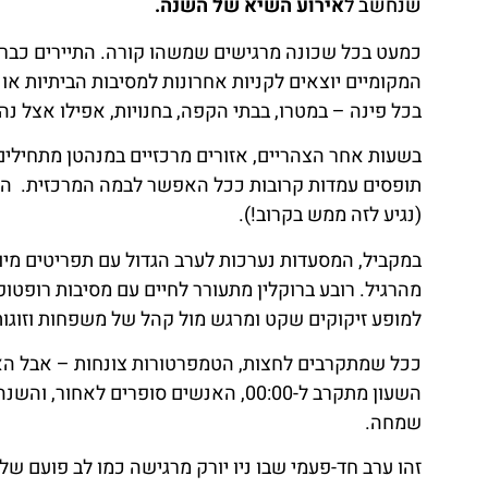
שנחשב ל
אירוע השיא של השנה.
המקומיים יוצאים לקניות אחרונות למסיבות הביתיות א
בכל פינה – במטרו, בבתי הקפה, בחנויות, אפילו אצל נהג
בשעות אחר הצהריים, אזורים מרכזיים במנהטן מתחילים
תופסים עמדות קרובות ככל האפשר לבמה המרכזית. האנ
(נגיע לזה ממש בקרוב!).
במקביל, המסעדות נערכות לערב הגדול עם תפריטים מיו
מהרגיל. רובע ברוקלין מתעורר לחיים עם מסיבות רופט
למופע זיקוקים שקט ומרגש מול קהל של משפחות וזוגות
ככל שמתקרבים לחצות, הטמפרטורות צונחות – אבל האנר
השעון מתקרב ל-00:00, האנשים סופרים 
שמחה.
זהו ערב חד-פעמי שבו ניו יורק מרגישה כמו לב פועם של