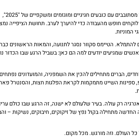
כמעט בכל שכונה מרגישים שמשהו קורה. התיירים כבר מסתובבים עם כובעים חגיגיים ומוגזמים ומשקפיים של "2025",
ו לוקחים חופש מהעבודה כדי להיערך לערב. תחושת הציפייה נמ
י המוניות.
 להתמלא. הטיימס סקוור נסגר לתנועה, והמאות הראשונים כבר
שים שמגיעים יודעים למה הם כאן: בשביל הרגע שבו הכדור נו
חדים, הברים מתחילים להכין את השמפניה, והמועדונים נפתחים
ופ, ספינות השייט מתמקמות לקראת הפלגות חצות, והסנטרל פאר
.
גיה רק עולה. בעיר שלעולם לא ישנה, זה הרגע שבו כולם ערים
לאחור, והשנה החדשה מתחילה בקול נפץ של זיקוקים, חיבוקים, נשיקות – והמ
 כל העולם. וזה מורגש. מכל מקום.