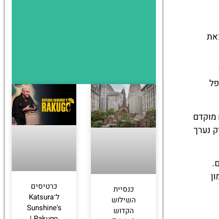
צאת
פל
 מוקדם
ק נערך
.
ון
כרטיסים
כנסיית
ל־Katsura
השילוש
Sunshine's
הקדוש
Rakugo |