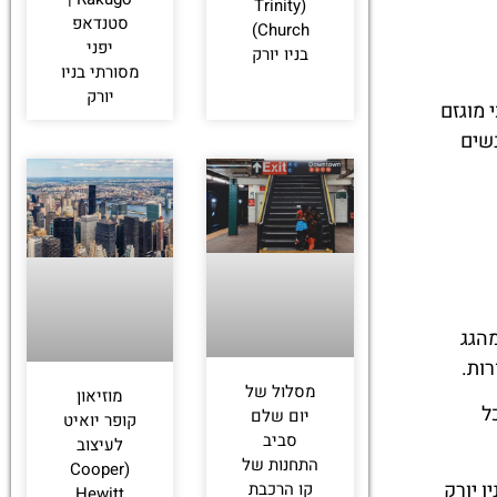
(Trinity
סטנדאפ
Church)
יפני
בניו יורק
מסורתי בניו
יורק
 מוגזם
נשים
מהגג
רות.
מסלול של
מוזיאון
ל
יום שלם
קופר יואיט
סביב
לעיצוב
התחנות של
(Cooper
 יורק
קו הרכבת
Hewitt