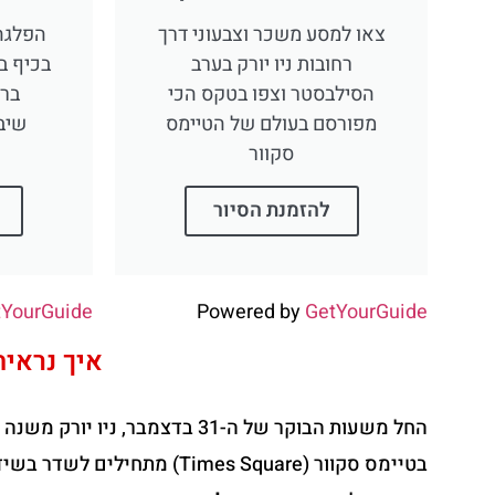
צאו למסע משכר וצבעוני דרך
הפלגה
רחובות ניו יורק בערב
בכיף ב
הסילבסטר וצפו בטקס הכי
בר 
מפורסם בעולם של הטיימס
שיב
סקוור
להזמנת הסיור
tYourGuide
Powered by
GetYourGuide
איך נראית
החל משעות הבוקר של ה-31 בדצ
בטיימס סקוור (Times Square)