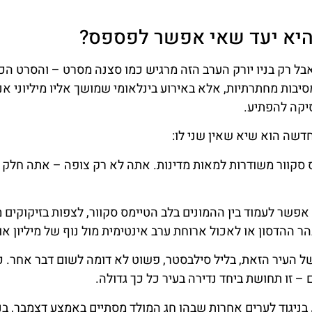
 היא יעד שאי אפשר לפספס?
ל רק בניו יורק הערב הזה מרגיש כמו סצנה מסרט – והסרט הכי
מסיבות מחתרתיות, אלא באירוע בינלאומי שמושך אליו מיליוני א
יקה להפתיע.
חדשה הוא שיא שאין שני לו:
 סקוור משודרות למאות מדינות. אתה לא רק צופה – אתה חלק
פשר לעמוד בין ההמונים בלב הטיימס סקוור, לצפות בזיקוקים 
הר ההדסון או לאכול ארוחת ערב אינטימית מול נוף של מיליון או
 העיר הזאת, בליל סילבסטר, פשוט לא דומה לשום דבר אחר. כ
– זו תחושת ביחד נדירה בעיר כל כך גדולה.
בניגוד לערים אחרות שבהן חג המולד מסתיים באמצע דצמבר, בניו