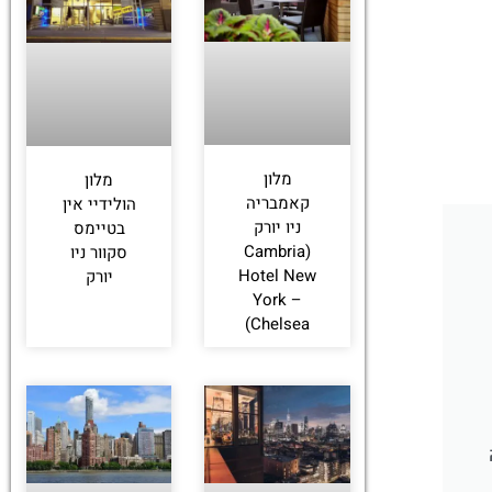
לחצו
פה!
מלון
מלון
קאמבריה
הולידיי אין
ניו יורק
בטיימס
(Cambria
סקוור ניו
Hotel New
יורק
York –
Chelsea)