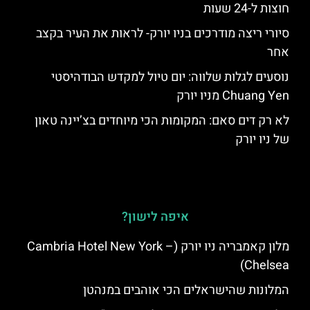
חוצות ל-24 שעות
סיורי ריצה מודרכים בניו יורק- לראות את העיר בקצב
אחר
נוסעים לגלות שלווה: יום טיול למקדש הבודהיסטי
Chuang Yen מניו יורק
לא רק דים סאם: המקומות הכי מיוחדים בצ’יינה טאון
של ניו יורק
איפה לישון?
מלון קאמבריה ניו יורק (Cambria Hotel New York –
Chelsea)
המלונות שהישראלים הכי אוהבים במנהטן