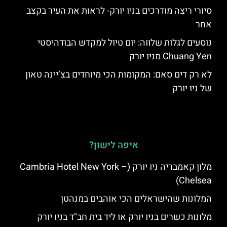
סיורי ריצה מודרכים בניו יורק- לראות את העיר בקצב
אחר
נוסעים לגלות שלווה: יום טיול למקדש הבודהיסטי
Chuang Yen מניו יורק
לא רק דים סאם: המקומות הכי מיוחדים בצ’יינה טאון
של ניו יורק
איפה לישון?
מלון קאמבריה ניו יורק (Cambria Hotel New York –
Chelsea)
המלונות שהישראלים הכי אוהבים במנהטן
מלונות כשרים בניו יורק או ליד בית חב"ד בניו יורק