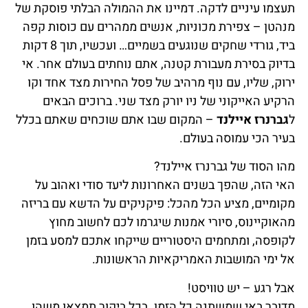
תעצמו עיניים לדקה. דמיינו את ההמולה הבלתי פוסקת של
מנהטן – צפירת מכוניות, אנשים ממהרים עם כוסות קפה
ביד, גורדי שחקים שנוגעים בשמיים… ועכשיו, תוך 8 דקות
בדיוק בסירת מעבורת קטנה, אתם נוחתים בעולם אחר. אי
ירוק, שליו, עם נוף מרהיב של פסל החירות מצד אחד וקו
הרקיע האייקוני של ניו יורק מצד שני. ברוכים הבאים
ל
גברנרז איילנד
– המקום שבו אתם שוכחים שאתם בכלל
בעיר הכי עמוסה בעולם.
מהו הסוד של גברנרז איילנד?
האי הזה, שהפך בשנים האחרונות ליעד סודי ואהוב על
מקומיים, מציע הכל מהכל: פיקניקים על הדשא עם בריזה
מהאוקיינוס, סיורי אמנות שיגרמו לכם לחשוב מחוץ
לקופסה, ומתחמים היסטוריים שייקחו אתכם למסע בזמן
אל ימי המושבות האמריקאיות הראשונות.
אבל רגע – יש טוויסט!
מדובר באי שמשתנה כל הזמן. בכל ביקור תמצאו משהו