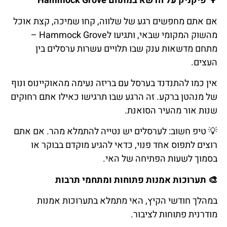
🌳
פיקניק
על
הדשא
במתחם
Hammock Grove
אם אתם מחפשים רגע של שלווה, קחו שמיכה, קצת אוכל
מהשוק המקומי שבאי, ותגיעו לHammock Grove –
מתחם מדשאות ענק שבו תלויים עשרות ערסלים בין
העצים.
אין כמו להתנדנד בערסל עם בריזה נעימה מהאוקיינוס ונוף
של מנהטן ברקע. זה הרגע שבו תרגישו כאילו אתם רחוקים
שנות אור מהעיר הסואנת.
💡
טיפ
חשוב: ל
ערסלים יש נטייה להתמלא מהר. אם אתם
רוצים לתפוס אחד פנוי, כדאי להגיע מוקדם בבוקר או
בסמוך לשעות הפתיחה של האי.
🎨
תערוכות
אמנות
פתוחות
ומתחמי
תרבות
במהלך חודשי הקיץ, האי מתמלא בתערוכות אמנות
מודרנית פתוחות לציבור.