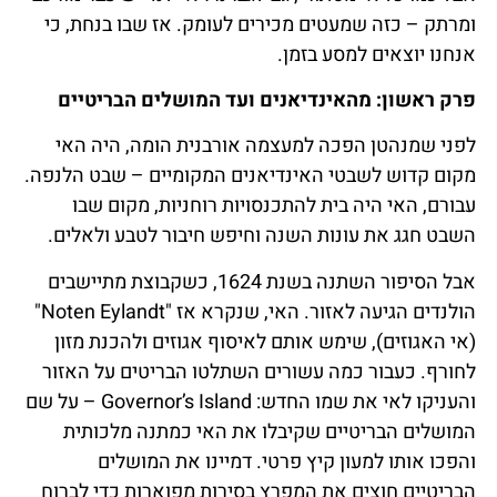
ומרתק – כזה שמעטים מכירים לעומק. אז שבו בנחת, כי
אנחנו יוצאים למסע בזמן.
פרק ראשון: מהאינדיאנים ועד המושלים הבריטיים
לפני שמנהטן הפכה למעצמה אורבנית הומה, היה האי
מקום קדוש לשבטי האינדיאנים המקומיים – שבט הלנפה.
עבורם, האי היה בית להתכנסויות רוחניות, מקום שבו
השבט חגג את עונות השנה וחיפש חיבור לטבע ולאלים.
אבל הסיפור השתנה בשנת 1624, כשקבוצת מתיישבים
הולנדים הגיעה לאזור. האי, שנקרא אז "Noten Eylandt"
(אי האגוזים), שימש אותם לאיסוף אגוזים ולהכנת מזון
לחורף. כעבור כמה עשורים השתלטו הבריטים על האזור
והעניקו לאי את שמו החדש: Governor’s Island – על שם
המושלים הבריטיים שקיבלו את האי כמתנה מלכותית
והפכו אותו למעון קיץ פרטי. דמיינו את המושלים
הבריטיים חוצים את המפרץ בסירות מפוארות כדי לברוח