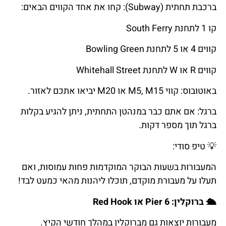
ברכבת תחתית (Subway): קחו את אחד הקווים הבאים:
קו 1 לתחנת South Ferry
קווים 4 או 5 לתחנת Bowling Green
קווים R או W לתחנת Whitehall Street
באוטובוס: קווי M5, M15 או M20 יביאו אתכם לאזור.
ברגל: אם אתם כבר במנהטן התחתית, ניתן להגיע בקלות
ברגל תוך מספר דקות.
💡
טיפ
סודי
:
המעבורות בשעות הבוקר המוקדמות פחות עמוסות, ואם
תעלו על מעבורת מוקדם, תוכלו ליהנות מהאי כמעט לבד!
🛳️
ברוקלין
: Pier 6 או Red Hook
מעבורות יוצאות גם מברוקלין במהלך חודשי הקיץ.