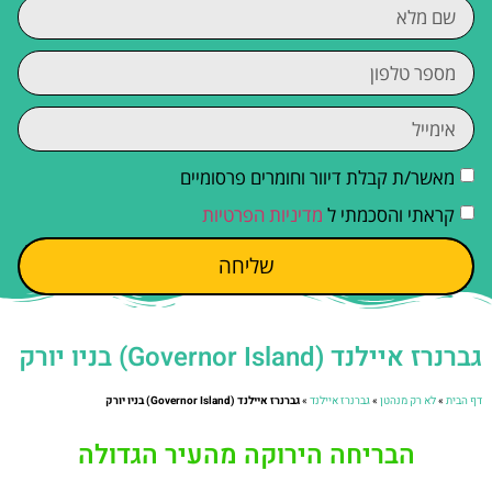
מאשר/ת קבלת דיוור וחומרים פרסומיים
קראתי והסכמתי ל
מדיניות הפרטיות
שליחה
גברנרז איילנד (Governor Island) בניו יורק
דף הבית
»
לא רק מנהטן
»
גברנרז איילנד
»
גברנרז איילנד (Governor Island) בניו יורק
הבריחה הירוקה מהעיר הגדולה