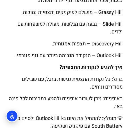
גבעות, שכל אחת מציעה נוף ייחודי משלה.
Grassy Hill – מושלם לפיקניקים ותצפיות נמוכות.
Slide Hill – גבעה עם מגלשות, מעולה למשפחות עם
ילדים.
Discovery Hill – תצפית אמנותית.
Outlook Hill – הנקודה הגבוהה ביותר עם נוף פנורמי.
איך להגיע לנקודות התצפית?
ברגל: כל נקודות התצפית נגישות ברגל, עם שבילים
מסודרים ונוחים.
באופניים: ניתן לשכור אופניים ולהגיע במהירות לכל פינה
באי.
💡
מומלץ
:
להתחיל
את
היום
ב
-Outlook Hill ולסיים ב-
South Battery עם פיקניק ושקיעה.