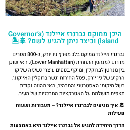
היכן ממוקם גברנרז איילנד (Governor’s
Island) וכיצד ניתן להגיע לשם? 🚢🏝️
גברנרז איילנד ממוקם בלב מפרץ ניו יורק, כ-800 מטרים
מדרום למנהטן התחתית (Lower Manhattan). האי שוכן
בין מנהטן לברוקלין, ומוקף בנופים עוצרי נשימה של קו
הרקיע של ניו יורק, פסל החירות וגשר ברוקלין האייקוני.
בשל מיקומו האסטרטגי והמרהיב, האי מהווה נקודת
תצפית מושלמת על האטרקציות המרכזיות של העיר.
🚢
איך
מגיעים
לגברנרז
איילנד
?
–
מעבורות
ושעות
פעילות
הדרך היחידה להגיע אל גברנרז איילנד היא באמצעות