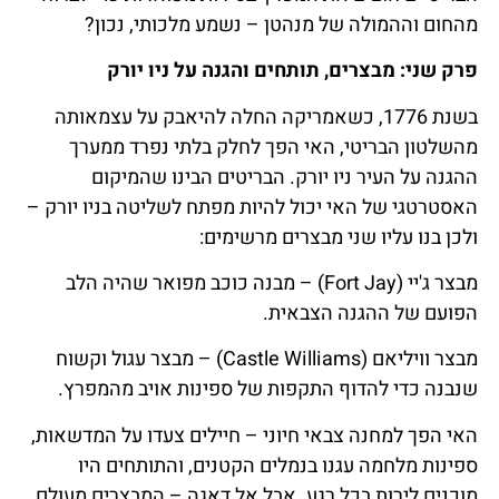
מהחום וההמולה של מנהטן – נשמע מלכותי, נכון?
פרק שני: מבצרים, תותחים והגנה על ניו יורק
בשנת 1776, כשאמריקה החלה להיאבק על עצמאותה
מהשלטון הבריטי, האי הפך לחלק בלתי נפרד ממערך
ההגנה על העיר ניו יורק. הבריטים הבינו שהמיקום
האסטרטגי של האי יכול להיות מפתח לשליטה בניו יורק –
ולכן בנו עליו שני מבצרים מרשימים:
מבצר ג'יי (Fort Jay) – מבנה כוכב מפואר שהיה הלב
הפועם של ההגנה הצבאית.
מבצר וויליאם (Castle Williams) – מבצר עגול וקשוח
שנבנה כדי להדוף התקפות של ספינות אויב מהמפרץ.
האי הפך למחנה צבאי חיוני – חיילים צעדו על המדשאות,
ספינות מלחמה עגנו בנמלים הקטנים, והתותחים היו
מוכנים לירות בכל רגע. אבל אל דאגה – המבצרים מעולם