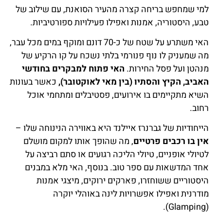
למי שמחפש בריחה קצרה מהעיר הסואנת, עם שילוב של
טבע, היסטוריה, אמנות ואפילו פעילויות ספורטיביות.
האי משתרע על שטח של כ-70 דונם ומוקף במים מכל עבר,
מה שמעניק לו נוף פנורמי בלתי נשכח על קו הרקיע של
מנהטן ועל פסל החירות.
האי פתוח למבקרים בחודשי
האביב, הקיץ והסתיו (בין מאי לאוקטובר),
כאשר בעונות
השיא מתקיימים בו אירועים, פסטיבלים ומתחמי אוכל
רחוב.
הייחודיות של גברנרז איילנד היא באווירה הנינוחה שלו –
אין בו רכבים פרטיים
, מה שהופך אותו למקום מושלם
לטיולי אופניים, טיולי הליכה רגועים או סתם רביצה על
אחד המדשאות עם ספר טוב. בנוסף, האי מלא במבנים
היסטוריים ששוחזרו, פארקים ירוקים, מיצגי אמנות
מודרנית ואפילו אפשרויות לינה באוהלי יוקרה
(Glamping).