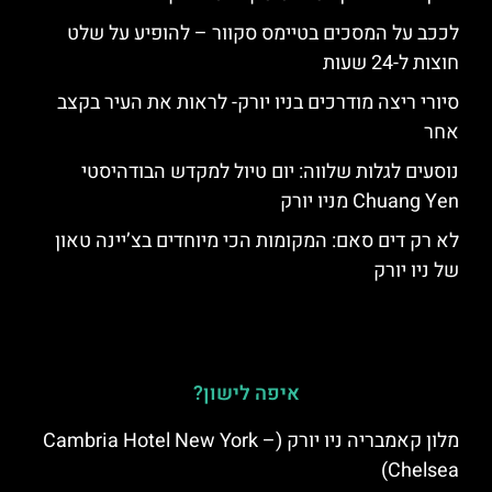
לככב על המסכים בטיימס סקוור – להופיע על שלט
חוצות ל-24 שעות
סיורי ריצה מודרכים בניו יורק- לראות את העיר בקצב
אחר
נוסעים לגלות שלווה: יום טיול למקדש הבודהיסטי
Chuang Yen מניו יורק
לא רק דים סאם: המקומות הכי מיוחדים בצ’יינה טאון
של ניו יורק
איפה לישון?
מלון קאמבריה ניו יורק (Cambria Hotel New York –
Chelsea)