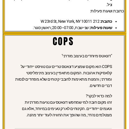
וניל.
כתובת ושעות פעילות:
כתובת:
212 W 23rd St, New York, NY 10011
שעות פעילות:
שני-שבת, 07:00–20:00; ראשון סגור.
COPS
"דונאטס מיוחדים בעיצוב מודרני"
COPS הוא מקום שמציע דונאטס טריים עם טוויסט ייחודי על
קלאסיקות אהובות. המקום מתאפיין בעיצוב מינימליסטי
ומודרני, והמנות מתאימות לחובבי קינוחים שלא מפחדים לנסות
דברים חדשים.
למה כדאי לבקר?
זהו מקום חובה למי שמחפש דונאטס עם נגיעות מודרניות
וטעמים ייחודיים. הקינוחים לא רק טעימים במיוחד, אלא גם
מצטלמים נהדר, מה שהופך את החוויה לעוד יותר מהנה.