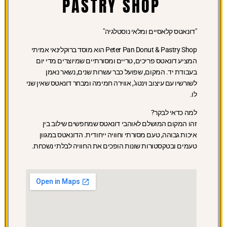
PASTRY SHOP
"דונאטס קלאסיים ומלאי נוסטלגיה"
Peter Pan Donut & Pastry Shop הוא מוסד ברוקלינאי אמיתי
המציע דונאטס פריכים, טריים ומסורתיים שמיוצרים מדי יום
בעבודת יד. המקום, שפועל כבר עשרות שנים, נשאר נאמן
לשורשיו עם עיצוב וינטג', אווירה חמימה ומבחר דונאטס שאין שני
לו.
למה כדאי לבקר?
זהו המקום המושלם לאוהבי דונאטס שמחפשים שילוב בין
איכות גבוהה, טעם מסורתי וחוויה ייחודית. הדונאטס במגוון
טעמים ובטקסטורות שונות הופכים את החוויה לבלתי נשכחת.