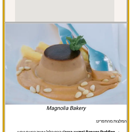
Magnolia Bakery
המלצות מהתפריט:
Banana Pudding (פודינג בננה):
קרם קליל ועשיר בטעם טבעי.