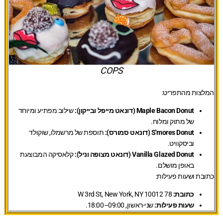
COPS
המלצות מהתפריט:
Maple Bacon Donut (דונאט מייפל ובייקון):
שילוב מפתיע ומיוחד
של מתוק ומלוח.
S'mores Donut (דונאט סמורס):
תוספת של מרשמלו, שוקולד
וביסקוויט.
Vanilla Glazed Donut (דונאט מצופה וניל):
קלאסיקה המבוצעת
באופן מושלם.
כתובת ושעות פעילות:
כתובת:
78 W 3rd St, New York, NY 10012
שעות פעילות:
שני-ראשון, 09:00–18:00.