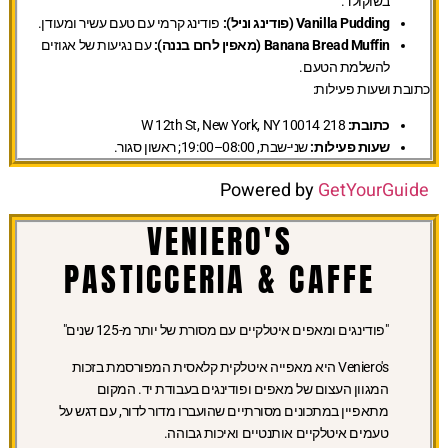
בשוקולד.
Vanilla Pudding (פודינג וניל):
פודינג קרמי עם טעם עשיר ומעודן.
Banana Bread Muffin (מאפין לחם בננה):
עם נגיעות של אגוזים
להשלמת הטעם.
כתובת ושעות פעילות:
כתובת:
218 W 12th St, New York, NY 10014
שעות פעילות:
שני-שבת, 08:00–19:00; ראשון סגור.
Powered by
GetYourGuide
VENIERO'S
PASTICCERIA & CAFFE
"פודינגים ומאפים איטלקיים עם מסורת של יותר מ-125 שנים"
Veniero's היא מאפייה איטלקית קלאסית המפורסמת בזכות
המגוון העצום של מאפים ופודינגים בעבודת יד. המקום
מתאפיין במתכונים מסורתיים שהועברו מדור לדור, עם דגש על
טעמים איטלקיים אותנטיים ואיכות גבוהה.