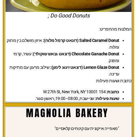
Do Good Donuts ;
המלצות מהתפריט:
Salted Caramel Donut (דונאט קרמל מלוח):
איזון מושלם בין מתוק
ומלוח.
Chocolate Ganache Donut (דונאט גנאש שוקולד):
עשיר, קרמי
ומפנק.
Lemon Glaze Donut (דונאט זיגוג לימון):
שילוב מרענן עם מתיקות
עדינה.
כתובת ושעות פעילות:
כתובת:
154 W 27th St, New York, NY 10001
שעות פעילות:
שני-שבת, 08:00–19:00; ראשון סגור.
MAGNOLIA BAKERY
"מאפייה אייקונית עם קינוחים קלאסיים"