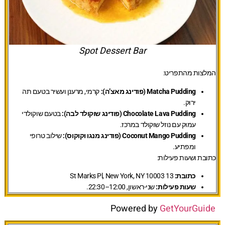
Spot Dessert Bar
המלצות מהתפריט:
Matcha Pudding (פודינג מאצ’ה):
קרמי, מרענן ועשיר בטעם תה
ירוק.
Chocolate Lava Pudding (פודינג שוקולד לבה):
בטעם שוקולדי
עמוק עם נוזל שוקולד במרכז.
Coconut Mango Pudding (פודינג מנגו וקוקוס):
שילוב טרופי
ומפתיע.
כתובת ושעות פעילות:
כתובת:
13 St Marks Pl, New York, NY 10003
שעות פעילות:
שני-ראשון, 12:00–22:30.
Powered by
GetYourGuide