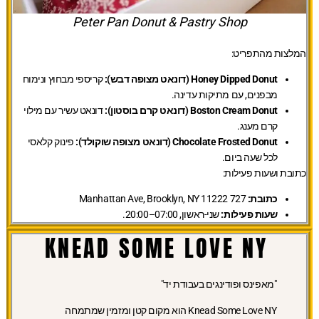
Peter Pan Donut & Pastry Shop
המלצות מהתפריט:
Honey Dipped Donut (דונאט מצופה דבש):
קריספי מבחוץ ונימוח
מבפנים, עם מתיקות עדינה.
Boston Cream Donut (דונאט קרם בוסטון):
דונאט עשיר עם מילוי
קרם מענג.
Chocolate Frosted Donut (דונאט מצופה שוקולד):
פינוק קלאסי
לכל שעה ביום.
כתובת ושעות פעילות:
כתובת:
727 Manhattan Ave, Brooklyn, NY 11222
שעות פעילות:
שני-ראשון, 07:00–20:00.
KNEAD SOME LOVE NY
"מאפינס ופודינגים בעבודת יד"
Knead Some Love NY הוא מקום קטן ומזמין שמתמחה