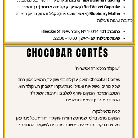
Red Velvet Cupcake (קאפקייק קטיפה אדומה):
רך וממכר.
Blueberry Muffin (מאפין אוכמניות):
קליל ומתוק בדיוק במידה.
כתובת ושעות פעילות:
כתובת:
401 Bleecker St, New York, NY 10014
שעות פעילות:
שני-ראשון, 10:00–22:00.
CHOCOBAR CORTÉS
"שוקולד בכל צורה אפשרית"
Chocobar Cortés הוא גן עדן לחובבי שוקולד, המציע מגוון רחב
של קינוחים, משקאות ואפילו מנות עיקריות שבהן השוקולד הוא
הכוכב המרכזי. המקום שואף לשלב בין תרבות השוקולד
המסורתית לבין טעמים חדשניים.
למה כדאי לבקר?
המקום מתאים למי שמחפש חוויית שוקולד ייחודית. כל מנה כאן
מעוצבת בקפידה ומציעה פרשנות מודרנית לשוקולד המסורתי.