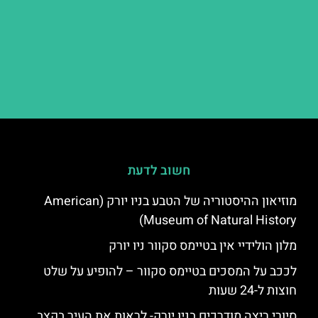
חשוב לדעת
מוזיאון ההיסטוריה של הטבע בניו יורק (American
Museum of Natural History)
מלון הולידיי אין בטיימס סקוור ניו יורק
לככב על המסכים בטיימס סקוור – להופיע על שלט
חוצות ל-24 שעות
סיורי ריצה מודרכים בניו יורק- לראות את העיר בקצב