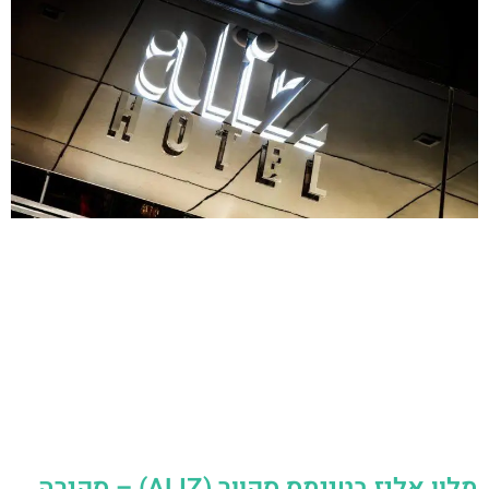
מלון אליז בטיימס סקוור (ALIZ) – סקירה