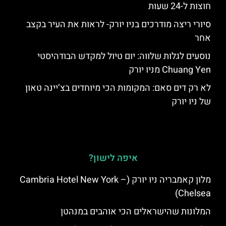
חוצות ל-24 שעות
סיורי ריצה מודרכים בניו יורק- לראות את העיר בקצב
אחר
נוסעים לגלות שלווה: יום טיול למקדש הבודהיסטי
Chuang Yen מניו יורק
לא רק דים סאם: המקומות הכי מיוחדים בצ’יינה טאון
של ניו יורק
איפה לישון?
מלון קאמבריה ניו יורק (Cambria Hotel New York –
Chelsea)
המלונות שהישראלים הכי אוהבים במנהטן