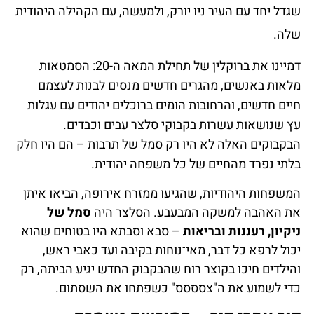
שגדל יחד עם העיר ניו יורק, ולמעשה, עם הקהילה היהודית
שלה.
דמיינו את ברוקלין של תחילת המאה ה-20: הסמטאות
מלאות באנשים, מהגרים חדשים מנסים לבנות לעצמם
חיים חדשים, והרחובות הומים ברוכלים יהודים עם עגלות
עץ שנושאות עשרות בקבוקי סלצר עבים וכבדים.
הבקבוקים האלה לא היו רק סמל של תרבות – הם היו חלק
בלתי נפרד מהחיים של כל משפחה יהודית.
המשפחות היהודיות, שהגיעו ממזרח אירופה, הביאו איתן
את האהבה למשקה המבעבע. הסלצר היה
סמל של
ניקיון, רעננות ובריאות
– סבא וסבתא היו בטוחים שהוא
יכול לרפא כל דבר, מאי־נוחות בקיבה ועד כאבי ראש,
והילדים חיכו בקוצר רוח שהבקבוק החדש יגיע הביתה, רק
כדי לשמוע את ה"צסססס" כשפתחו את השסתום.