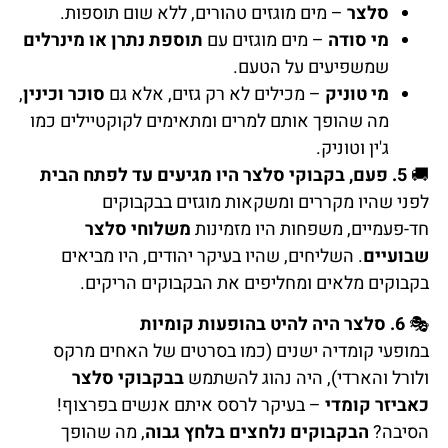
סלצר
– מים מוגזים טהורים, ללא שום תוספות.
מי סודה
– מים מוגזים עם
תוספת נתרן או מינרלים
שמשפיעים על הטעם.
מי טוניק
– מכילים לא רק גזים, אלא גם
סוכר וכינין
,
מה שהופך אותם למרים ומתאימים לקוקטיילים כמו
ג'ין וטוניק.
🚚
5. פעם, בקבוקי סלצר היו מגיעים עד לפתח הבית
לפני שהיו מקררים ומשקאות מוגזים בבקבוקים
חד-פעמיים, משפחות היו מזמינות
משלוחי סלצר
שבועיים
. השליחים, שהיו בעיקר יהודים, היו מביאים
בקבוקים מלאים ומחליפים את הבקבוקים הריקים.
🎭
6. סלצר היה להיט בהופעות קומיות
במופעי קומדיה ישנים (כמו בסרטים של האחים מרקס
ולורל והארדי), היה נהוג להשתמש
בבקבוקי סלצר
כאביזר קומדי
– בעיקר לרסס איתם אנשים בפרצוף!
הסיבה?
הבקבוקים נלחצים בלחץ גבוה
, מה שהופך