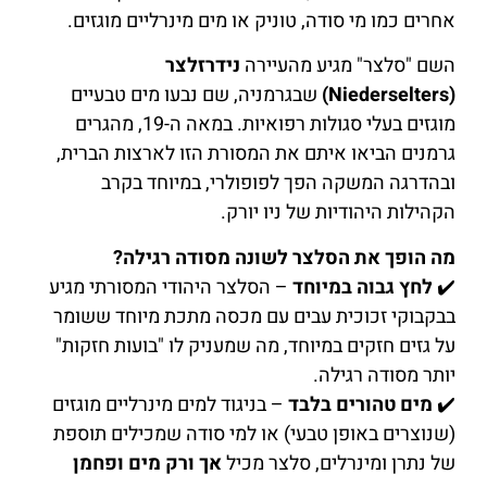
אחרים כמו מי סודה, טוניק או מים מינרליים מוגזים.
השם "סלצר" מגיע מהעיירה
נידרזלצר
(Niederselters)
שבגרמניה, שם נבעו מים טבעיים
מוגזים בעלי סגולות רפואיות. במאה ה-19, מהגרים
גרמנים הביאו איתם את המסורת הזו לארצות הברית,
ובהדרגה המשקה הפך לפופולרי, במיוחד בקרב
הקהילות היהודיות של ניו יורק.
מה הופך את הסלצר לשונה מסודה רגילה?
✔️
לחץ גבוה במיוחד
– הסלצר היהודי המסורתי מגיע
בבקבוקי זכוכית עבים עם מכסה מתכת מיוחד ששומר
על גזים חזקים במיוחד, מה שמעניק לו "בועות חזקות"
יותר מסודה רגילה.
✔️
מים טהורים בלבד
– בניגוד למים מינרליים מוגזים
(שנוצרים באופן טבעי) או למי סודה שמכילים תוספת
של נתרן ומינרלים, סלצר מכיל
אך ורק מים ופחמן