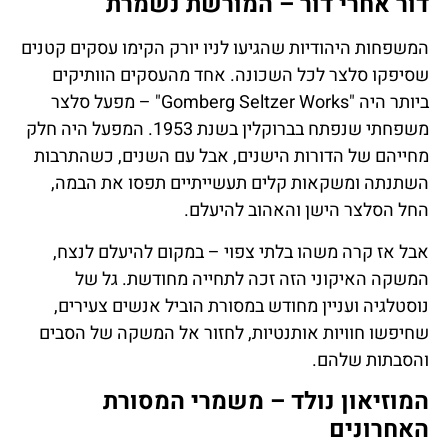
דור אחרי דור – המורשת נשמרת
המשפחות היהודיות שהגיעו לניו יורק הקימו עסקים קטנים
שסיפקו סלצר לכל השכונה. אחד מהעסקים הוותיקים
ביותר היה "Gomberg Seltzer Works" – מפעל סלצר
משפחתי שנפתח בברוקלין בשנת 1953. המפעל היה חלק
מחייהם של הדורות הישנים, אבל עם השנים, כשהתרבות
השתנתה ומשקאות קלים תעשייתיים תפסו את הבמה,
החל הסלצר הישן והאהוב להיעלם.
אבל אז קרה משהו בלתי צפוי – במקום להיעלם לנצח,
המשקה האיקוני הזה זכה לתחייה מחודשת. גל של
נוסטלגיה ועניין מחודש במסורת הוביל אנשים צעירים,
שחיפשו חוויות אותנטיות, לחזור אל המשקה של הסבים
והסבתות שלהם.
המוזיאון נולד – משמרי המסורת
האחרונים