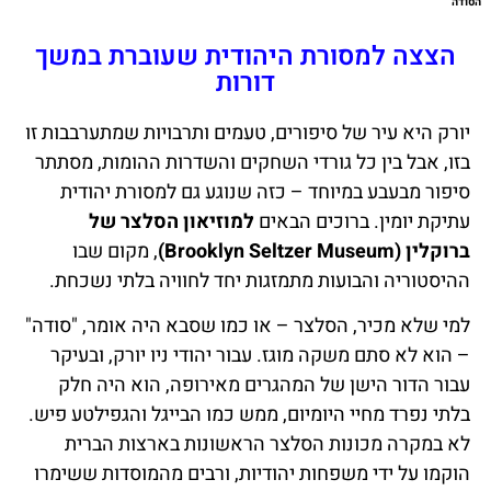
הסודה
הצצה למסורת היהודית שעוברת במשך
דורות
יורק היא עיר של סיפורים, טעמים ותרבויות שמתערבבות זו
בזו, אבל בין כל גורדי השחקים והשדרות ההומות, מסתתר
סיפור מבעבע במיוחד – כזה שנוגע גם למסורת יהודית
עתיקת יומין. ברוכים הבאים
למוזיאון הסלצר של
ברוקלין (Brooklyn Seltzer Museum)
, מקום שבו
ההיסטוריה והבועות מתמזגות יחד לחוויה בלתי נשכחת.
למי שלא מכיר, הסלצר – או כמו שסבא היה אומר, "סודה"
– הוא לא סתם משקה מוגז. עבור יהודי ניו יורק, ובעיקר
עבור הדור הישן של המהגרים מאירופה, הוא היה חלק
בלתי נפרד מחיי היומיום, ממש כמו הבייגל והגפילטע פיש.
לא במקרה מכונות הסלצר הראשונות בארצות הברית
הוקמו על ידי משפחות יהודיות, ורבים מהמוסדות ששימרו