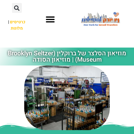
כרטיסים
|
מלונות
אתרי תיירות
מחוץ לניו יורק
מוזיאון הסלצר של ברוקלין (Brooklyn Seltzer
Museum) | מוזיאון הסודה