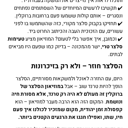
ותוכלו לראות איך מייצרים את המשקה בעבודת יד.
✔️ תקשיבו לרעשים המיוחדים של השסתומים נפתחים
ונסגרים – אותם קולות ששמעו פעם ברחובות ברוקלין.
✔️ תחזיקו בקבוק סלצר מקורי, כזה שהשתמשו בו לפני
עשורים, עם הזכוכית העבה והכיתוב החרוט ביד.
✔️ וכמובן, איך אפשר בלי לטעום? המוזיאון מציע
טעימות
סלצר טרי
, ישר מהמכונה – בדיוק כמו שפעם היו מביאים
לבתים.
הסלצר חוזר – ולא רק בזיכרונות
היום, עם החזרה לאוכל ולמשקאות מסורתיים, הסלצר
הופך להיות טרנד שוב – אבל
במוזיאון הסלצר של
ברוקלין זה מעולם לא היה רק טרנד, אלא מסורת חיה
ונושמת
. המקום הזה הוא הרבה מעבר למוזיאון – הוא
קפסולת זמן יהודית, מקום שמזכיר לכולנו איך פעם
חיו, שתו, ואפילו חגגו את הרגעים הקטנים ביותר.