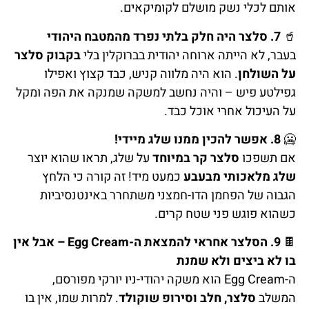
אותם לכלי נשק מושלם לקומיקאים.
🥤
7. סלצר היה חלק בלתי נפרד מהמטבח היהודי
בעבר, לא הייתה ארוחה יהודית בברוקלין בלי
בקבוק סלצר
על השולחן
. הוא היה מלווה קניש, כבד קצוץ ואפילו
גפילטע פיש – והיה נחשב למשקה שמנקה את הפה ומקל
על העיכול אחרי אוכל כבד.
🥶
8. אפשר להכין ממנו שלג מיידי!
אם תשפכו
סלצר קר במיוחד
על שלג, תראו שהוא יוצר
שלג מלאכותי מבעבע
כמעט מיד! זה קורה כי הלחץ
הגבוה של הפחמן הדו-חמצני משתחרר באינטנסיביות
כשהוא פוגש פני שטח קרים.
🍫
9. הסלצר אחראי להמצאת ה-Egg Cream – אבל אין
בו לא ביצים ולא שמנת
ה-Egg Cream הוא משקה יהודי-ניו יורקי מפורסם,
המשלב
סלצר, חלב וסירופ שוקולד
. למרות שמו, אין בו