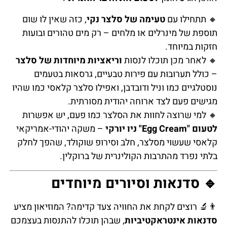
🔸 תתחילו עם
טעימה של סלצר נקי
, כזה שאין לו שום
תוספת של מינרלים או מלחים – רק מים טהורים ובועות
חזקות במיוחד.
🔸 לאחר מכן תוכלו לנסות
וריאציות מיוחדות של סלצר
– כולל תערובות עם פירות טבעיים, גרסאות בטעמים
נוסטלגיים כמו וניל ודובדבן, ואפילו סלצר קלאסי כמו שהיו
מגישים פעם לצד ארוחה יהודית מסורתית.
🔸 למי שרוצה לחוות את הסלצר כמו פעם, יש אפשרות
לטעום "Egg Cream" ניו יורקי
– משקה יהודי-אמריקאי
קלאסי שעשוי מסלצר, חלב וסירופ שוקולד, שהפך לחלק
בלתי נפרד מהתרבות הקולינרית של ברוקלין.
🔹 סדנאות וסיורים מיוחדים
👨‍🔬 רוצים לקחת את החוויה צעד קדימה? המוזיאון מציע
סדנאות אינטראקטיביות
, שבהן תוכלו להתנסות בעצמכם