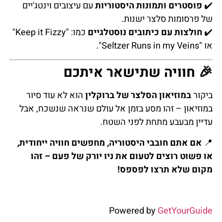
✔️
פוסטרים ותמונות היסטוריות
עם עיצובים וינטג'יים
של פרסומות סלצר ישנות.
✔️
חולצות עם כיתובים נוסטלגיים
כמו: "Keep it Fizzy"
או "Seltzer Runs in my Veins".
🎉 חוויה שתישאר איתכם
ביקור
במוזיאון הסלצר של ברוקלין
הוא לא עוד סיור
במוזיאון – זהו מסע בזמן אל עולם שנראה שנשכח, אבל
עדיין מבעבע מתחת לפני השטח.
📍
אם אתם חובבי היסטוריה, מחפשים חוויה ייחודית,
או פשוט רוצים לטעום את ניו יורק של פעם – זהו
מקום שלא תרצו לפספס!
Powered by
GetYourGuide