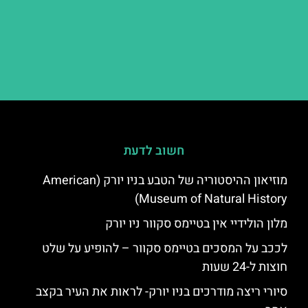
חשוב לדעת
מוזיאון ההיסטוריה של הטבע בניו יורק (American
Museum of Natural History)
מלון הולידיי אין בטיימס סקוור ניו יורק
לככב על המסכים בטיימס סקוור – להופיע על שלט
חוצות ל-24 שעות
סיורי ריצה מודרכים בניו יורק- לראות את העיר בקצב