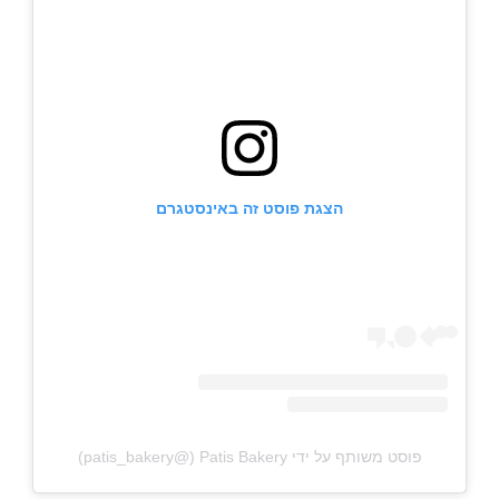
הצגת פוסט זה באינסטגרם
פוסט משותף על ידי ‏‎Patis Bakery‎‏ (@‏‎patis_bakery‎‏)