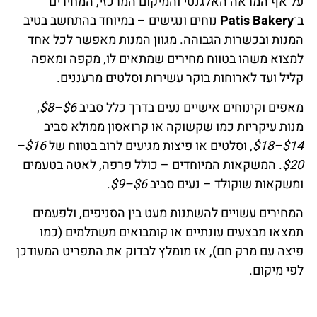
על אף המראה האלגנטי והמיקום המרכזי, המחירים
ב־
Patis Bakery
נוחים ונגישים – במיוחד בהתחשב בטיב
המנות ובכשרות הגבוהה. מגוון המנות מאפשר לכל אחד
למצוא משהו בטווח מחירים שמתאים לו, מקפה ומאפה
קליל ועד לארוחות בוקר עשירות וסלטים מרעננים.
מאפים וקינוחים אישיים נעים בדרך כלל סביב
$6–$8
,
מנות עיקריות כמו שקשוקה או קרואסון ממולא סביב
$14–$18
, וסלטים או פיצות מגיעים לרוב בטווח של
$16–
$20
. המשקאות המיוחדים – כולל פרפה, לאטה בטעמים
ומשקאות שוקולד – נעים סביב
$6–$9
.
המחירים עשויים להשתנות מעט בין הסניפים, ולפעמים
תמצאו מבצעים עונתיים או קומבואים משתלמים (כמו
פיצה עם מרק חם), אז מומלץ לבדוק את התפריט המעודכן
לפי מיקום.