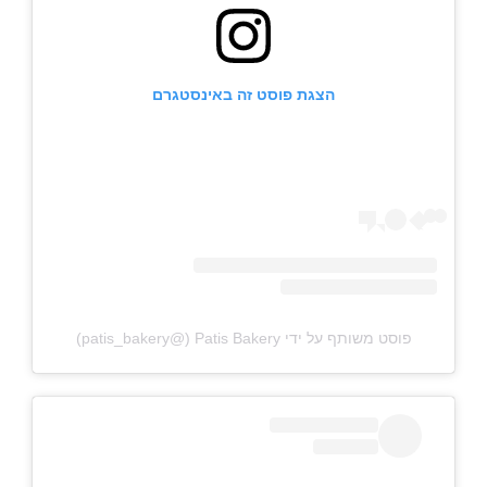
הצגת פוסט זה באינסטגרם
פוסט משותף על ידי ‏‎Patis Bakery‎‏ (@‏‎patis_bakery‎‏)