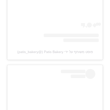
פוסט משותף על ידי ‏‎Patis Bakery‎‏ (@‏‎patis_bakery‎‏)