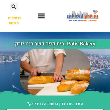
כרטיסים
|
מלונות
אתרי תיירות
מחוץ לניו יורק
Patis Bakery- בית קפה כשר בניו יורק
עזרה עם תכנון החופשה בניו יורק?