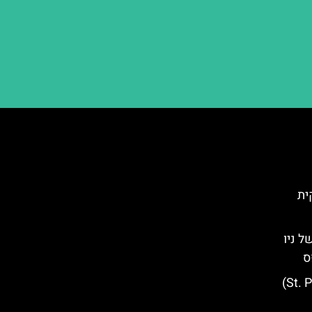
לקית
ל ניו
ס
כנסיית סנט פול (St. Paul's Chapel)