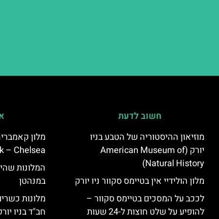
חשוב לדעת
אי
מוזיאון ההיסטוריה של הטבע בניו
יורק (American Museum of
k – Chelsea)
Natural History)
המלונות שהי
מלון הולידיי אין בטיימס סקוור ניו יורק
במנהטן
לככב על המסכים בטיימס סקוור –
מלונות כשרים 
להופיע על שלט חוצות ל-24 שעות
חב"ד בניו יורק