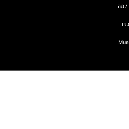
 / מה
ניו
ה (Museum of