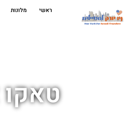
ראשי
מלונות
טאקו א