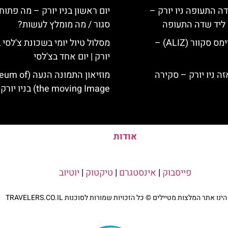
ה התעופה ניו יורק –
יום ראשון בניו יורק – מה פתוח
ק ליד שדה התעופה
סגור / מה מומלץ לעשות?
מלון אליז בטיימס סקוור (ALIZ) –
מסלול טיול יומי בשכונת צ'לסי ב
יורק | יום אחד בצ'לסי
מוזיאון התמונה הנע
the moving Image) בניו יורק
אודות
פייסבוק
|
אינסטגרם
|
טיקטוק
|
יוטיוב
נו אתר המלצות מטיילים © כל הזכויות שמורות לסוכנות TRAVELERS.CO.IL