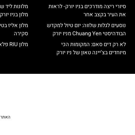
סיורי ריצה מודרכים בניו יורק- לראות
מלונות ליד שד
את העיר בקצב אחר
מלון בניו יור
נוסעים לגלות שלווה: יום טיול למקדש
הבודהיסטי Chuang Yen מניו יורק
סקירה
לא רק דים סאם: המקומות הכי
מלון RIU פלאזה ניו יורק – סקירה
מיוחדים בצ’יינה טאון של ניו יורק
האתר הי