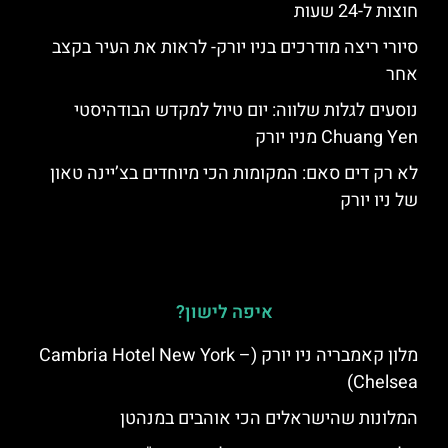
חוצות ל-24 שעות
סיורי ריצה מודרכים בניו יורק- לראות את העיר בקצב
אחר
נוסעים לגלות שלווה: יום טיול למקדש הבודהיסטי
Chuang Yen מניו יורק
לא רק דים סאם: המקומות הכי מיוחדים בצ’יינה טאון
של ניו יורק
איפה לישון?
מלון קאמבריה ניו יורק (Cambria Hotel New York –
Chelsea)
המלונות שהישראלים הכי אוהבים במנהטן