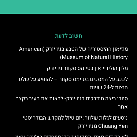
חשוב לדעת
מוזיאון ההיסטוריה של הטבע בניו יורק (American
Museum of Natural History)
מלון הולידיי אין בטיימס סקוור ניו יורק
לככב על המסכים בטיימס סקוור – להופיע על שלט
חוצות ל-24 שעות
סיורי ריצה מודרכים בניו יורק- לראות את העיר בקצב
אחר
נוסעים לגלות שלווה: יום טיול למקדש הבודהיסטי
Chuang Yen מניו יורק