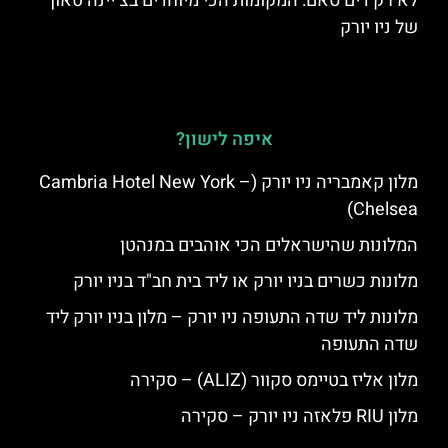
לא רק דים סאם: המקומות הכי מיוחדים בצ’יינה טאון
של ניו יורק
איפה לישון?
מלון קאמבריה ניו יורק (Cambria Hotel New York –
Chelsea)
המלונות שהישראלים הכי אוהבים במנהטן
מלונות כשרים בניו יורק או ליד בית חב"ד בניו יורק
מלונות ליד שדה התעופה ניו יורק – מלון בניו יורק ליד
שדה התעופה
מלון אליז בטיימס סקוור (ALIZ) – סקירה
מלון RIU פלאזה ניו יורק – סקירה