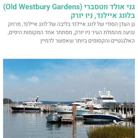
גני אולד ווטסברי (Old Westbury Gardens)
בלונג איילנד, ניו יורק
גן העדן הסודי של לונג איילנד בליבה של לונג איילנד, מרחק
נגיעה מהמולת העיר ניו יורק, מסתתר אחד המקומות היפים,
האלגנטיים והקסומים ביותר שאפשר לדמיין