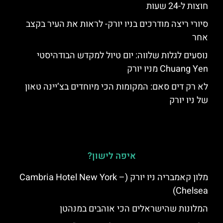
חוצות ל-24 שעות
סיורי ריצה מודרכים בניו יורק- לראות את העיר בקצב
אחר
נוסעים לגלות שלווה: יום טיול למקדש הבודהיסטי
Chuang Yen מניו יורק
לא רק דים סאם: המקומות הכי מיוחדים בצ’יינה טאון
של ניו יורק
איפה לישון?
מלון קאמבריה ניו יורק (Cambria Hotel New York –
Chelsea)
המלונות שהישראלים הכי אוהבים במנהטן