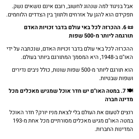
אבל בניגוד למה שנהוג לחשוב, רובם אינם נושאים נשק.
תפקידם הוא להגן על אזרחים ולתווך בין הצדדים הלוחמים.
📜
6.
ההכרזה
לכל
באי
עולם
בדבר
זכויות
האדם
תורגמה
ליותר
מ
-500
שפות
ההכרזה לכל באי עולם בדבר זכויות האדם, שנכתבה על ידי
האו"ם ב-1948, היא המסמך המתורגם ביותר בעולם.
הוא תורגם ליותר מ-500 שפות שונות, כולל ניבים נדירים
ושפות שבטיות.
🍽️
7.
במטה
האו
"
ם
יש
חדר
אוכל
שמגיש
מאכלים
מכל
מדינה
חברה
רוצים לטעום את העולם בלי לצאת מניו יורק? חדר האוכל
במטה האו"ם מגיש מאכלים מסורתיים מכל אחת מ-193
המדינות החברות.