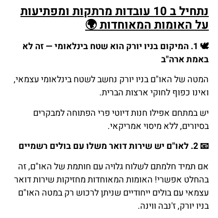
נתחיל ב 10 עובדות מרתקות ומפתיעות
על האומות המאוחדות
🌍
🕊️
1.
המיקום
בניו
יורק
הוא
שטח
בינלאומי
—
זה
לא
באמת
ארה
"
ב
המטה של האו"ם בניו יורק נחשב לשטח בינלאומי עצמאי,
ואינו כפוף לחוקי ארצות הברית.
יש במתחם אפילו חנות דיוטי פרי הפתוחה למבקרים
בסיורים, ללא מיסוי אמריקאי.
📧
2.
לאו
"
ם
יש
שירות
דואר
משלו
עם
בולים
רשמיים
אם תמיד חלמתם לשלוח גלויה עם חותמת של האו"ם, זה
בהחלט אפשרי! האומות המאוחדות מחזיקות שירות דואר
עצמאי עם בולים ייחודיים שניתן לרכוש רק במטה האו"ם
בניו יורק, ז'נבה ווינה.