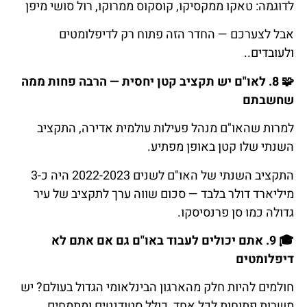
לדוגמה: טאקו ממקסיקו, קוסקוס ממרוקו, רול סושי מיפן
אבל לצערכם — החדר הזה פתוח רק לדיפלומטים
ולעובדים..
🧩
8.
לאו
"
ם
יש
תקציב
קטן
יחסית
—
הרבה
פחות
ממה
שחשבתם
למרות שהאו"ם מנהל פעילות עולמית אדירה, התקציב
השנתי שלו קטן באופן מפתיע.
התקציב השנתי של האו"ם לשנים 2022-2023 היה כ-3
מיליארד דולר בלבד — סכום שווה ערך לתקציב של עיר
גדולה כמו סן פרנסיסקו.
🎓
9.
אתם
יכולים
לעבוד
באו
"
ם
גם
אם
אתם
לא
דיפלומטים
חולמים להיות חלק מהארגון הבינלאומי הגדול בעולם? יש
משרות פתוחות לכל אחד, כולל סטודנטים ומתמחים