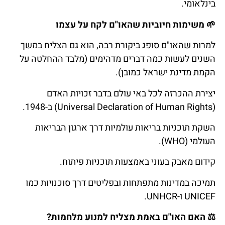
בינלאומי.
🌱
משימות
חיוביות
שהאו
"
ם
לקח
על
עצמו
למרות שהאו"ם סופג ביקורת רבה, הוא גם הצליח במשך
השנים לעשות כמה דברים מדהימים (מלבד ההחלטה על
הקמת מדינת ישראל כמובן).
יצירת ההכרזה לכל באי עולם בדבר זכויות האדם
(Universal Declaration of Human Rights) ב-1948.
השקת תוכניות בריאות עולמיות דרך ארגון הבריאות
העולמי (WHO).
קידום מאבק בעוני באמצעות תוכניות פיתוח.
תמיכה במדינות מתפתחות ובפליטים דרך סוכנויות כמו
UNICEF ו-UNHCR.
⚖️
האם
האו
"
ם
באמת
מצליח
למנוע
מלחמות
?