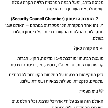
מכוסה בזהב, ומעל הבמה המרכזית תלויה תקרה עגולה
שמסמלת את השוויון בין המדינות.
מועצת הביטחון (Security Council Chamber)
📍
זהו
אחד
המקומות
הכי
מסקרנים
במתחם
—
האולם
שבו
מתקבלות
ההחלטות
החשובות
ביותר
על
ביטחון
ושלום
בעולם
.
🔹
מה
קורה
כאן
?
מועצת הביטחון מורכבת מ-15 מדינות, מהן 5 חברות
קבועות עם זכות וטו: ארה"ב, רוסיה, סין, בריטניה וצרפת.
כאן מתקיימות הצבעות על החלטות הקשורות לסכסוכים
עולמיים, סנקציות, פעולות צבאיות ושמירת שלום.
💡
טיפ
מעניין
:
האולם הזה עוצב על ידי אדריכל נורבגי, וכל האלמנטים
בעיצובו מסמלים שלום וביטחון.