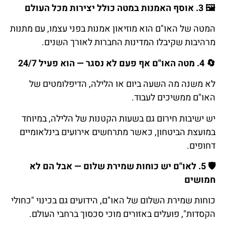
🖼️
3.
אוסף
האמנות
במטה
כולל
יצירות
מכל
העולם
המטה של האו"ם הוא מוזיאון אמנות בפני עצמו, עם מתנות
מרהיבות שקיבלו המדינות החברות לאורך השנים.
🔄
4.
מטה
האו
"
ם
אף
פעם
לא
נסגר
—
הוא
פעיל
24/7
לא משנה מה השעה ביום או הלילה, הדיפלומטים של
האו"ם ממשיכים לעבוד.
יש ישיבות חירום גם בשעות הקטנות של הלילה, במיוחד
במועצת הביטחון, כאשר מתרחשים אירועים בינלאומיים
דחופים.
🛡️
5.
לאו
"
ם
יש
כוחות
שמירת
שלום
—
אבל
הם
לא
חמושים
כוחות שמירת השלום של האו"ם, הידועים גם בכינוי "כחולי
הקסדות", פועלים באזורים מוכי סכסוך ברחבי העולם.