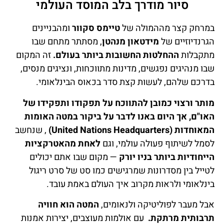
סיור מודרך בלב המוסד העולמי
במרחק קצר מההמולה של
טיימס סקוור
ומהבניינים
הגרנדיוזיים של
מידטאון מנהטן
, מסתתר מתחם שבו
מתקבלות
ההחלטות החשובות ביותר בעולם.
זה המקום
שבו מנהיגים נפגשים, מדינות מתווכחות, ונציגים מנסים,
בדרכם שלהם, לעשות קצת סדר בכאוס הבינלאומי.
מותר ורצוי כמובן להתווכח על תפקודו ותפקידו של
האו"ם, אך היום באנו לדבר על ביקור במטה האומות
המאוחדות (United Nations Headquarters)
, שנחשב
לסמל לשיתוף פעולה עולמי, וגם
לאחת מהאטרקציות
הייחודיות ביותר בניו יורק
— מקום שבו אתם יכולים
לטייל בין מסדרונות שמרגישים כמו סט של סרט ריגול
בינלאומי ולראות מקרוב איך העולם באמת עובד.
אבל מעבר לפוליטיקה ולנאומים,
המטה הוא חוויה
תרבותית מרתקת.
עם אולמות מעוצבים, יצירות אמנות