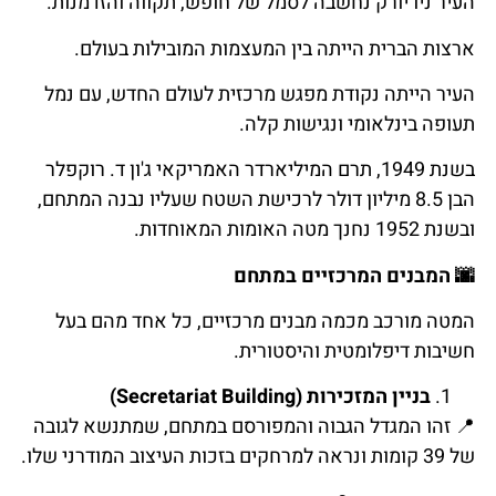
העיר ניו יורק נחשבה לסמל של חופש, תקווה והזדמנות.
ארצות הברית הייתה בין המעצמות המובילות בעולם.
העיר הייתה נקודת מפגש מרכזית לעולם החדש, עם נמל
תעופה בינלאומי ונגישות קלה.
בשנת 1949, תרם המיליארדר האמריקאי ג'ון ד. רוקפלר
הבן 8.5 מיליון דולר לרכישת השטח שעליו נבנה המתחם,
ובשנת 1952 נחנך מטה האומות המאוחדות.
🌆
המבנים
המרכזיים
במתחם
המטה מורכב מכמה מבנים מרכזיים, כל אחד מהם בעל
חשיבות דיפלומטית והיסטורית.
בניין המזכירות (Secretariat Building)
📍
זהו
המגדל
הגבוה
והמפורסם
במתחם
,
שמתנשא
לגובה
של
39
קומות
ונראה
למרחקים
בזכות
העיצוב
המודרני
שלו
.