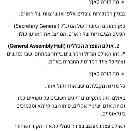
🔹
מה
קורה
כאן
?
בבניין המזכירות עובדים אלפי אנשי צוות של האו"ם.
כאן ממוקם המשרד של המזכ"ל (Secretary-General) —
הפנים הציבוריות של האו"ם, המייצג את הארגון כולו.
אולם העצרת הכללית (General Assembly Hall)
📍
זהו
האולם
הגדול
והמרשים
ביותר
במתחם
,
שבו
נפגשים
נציגי
כל
193
המדינות
החברות
באו
"
ם
.
🔹
מה
קורה
כאן
?
כל מדינה מקבלת מושב אחד וקול אחד.
באולם הזה מתקיימים דיונים חשובים על נושאים כמו
זכויות אדם, שינויי אקלים, פיתוח בר-קיימא וסכסוכים
בינלאומיים.
האולם עצמו מעוצב בצורה סמלית מאוד: הקיר האחורי