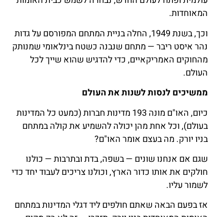
עולמית ופתח לעולם החדש, נבחרה לשמש כבית האומות
המאוחדות.
וכך, בשנת 1949, החלה בניית המתחם המפורסם על גדות
נהר איסט ריבר — מתחם שנבנה כשטח בינלאומי שמנותק
מהחוקים האמריקאיים, כדי להדגיש שהוא שייך לכל
העולם.
ממשיכים לנסות לשנות את העולם
כיום, האו"ם מונה 193 מדינות חברות (כמעט כל המדינות
בעולם), וכל אחת מהן יכולה להשמיע את קולה במתחם
בניו יורק. מה בעצם אומר האו"ם?
שגם אם אנחנו שונים — בשפה, בדת ובתרבות — כולנו
חולקים את אותו כדור הארץ, וכולנו צריכים לעבוד יחד כדי
לשמור עליו.
אז בפעם הבאה שאתם חולפים ליד דגלי המדינות במתחם