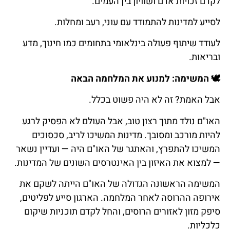
לקדם זכויות אדם ושוויון בין העמים.
לסייע למדינות להתמודד עם עוני, רעב ומחלות.
לעודד שיתוף פעולה בינלאומי בתחומים כמו חינוך, מדע
ובריאות.
🕊️
המשימה
:
למנוע
את
המלחמה
הבאה
אבל האמת? זה לא היה פשוט בכלל.
האו"ם נולד מתוך רצון טוב, אבל העולם לא הפסיק לרגע
להיות מורכב ומסובך. מדינות המשיכו לריב, סכסוכים
המשיכו להתפרץ, והאתגר של האו"ם היה — ועדיין נשאר
— למצוא את האיזון בין האינטרסים השונים של המדינות.
המשימה הראשונה הגדולה של האו"ם הייתה לשקם את
אירופה ההרוסה לאחר המלחמה. הארגון סייע לפליטים,
סיפק מזון לאזורים הרוסים, והחל לקדם תוכניות שיקום
כלכליות.