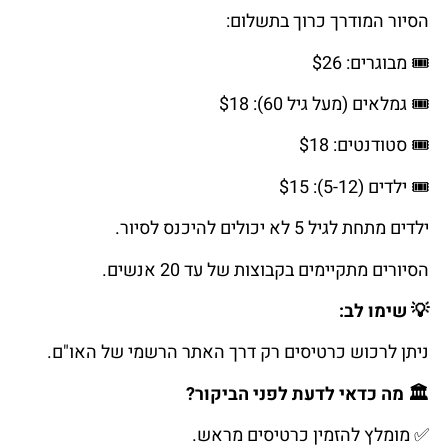
הסיור המודרך כרוך בתשלום:
🎟️
מבוגרים
: $26
🎟️
גמלאים
(
מעל
גיל
60): $18
🎟️
סטודנטים
: $18
🎟️
ילדים
(5-12): $15
ילדים מתחת לגיל 5 לא יכולים להיכנס לסיור.
הסיורים מתקיימים בקבוצות של עד 20 אנשים.
💡
שימו
לב
:
ניתן לרכוש כרטיסים רק דרך האתר הרשמי של האו"ם.
🏛️
מה
כדאי
לדעת
לפני
הביקור
?
✅
מומלץ
להזמין
כרטיסים
מראש
.