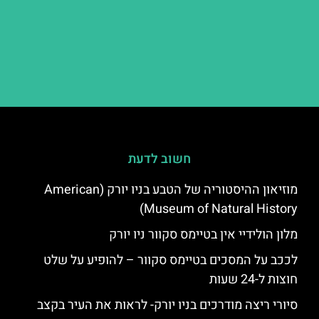
חשוב לדעת
מוזיאון ההיסטוריה של הטבע בניו יורק (American
Museum of Natural History)
מלון הולידיי אין בטיימס סקוור ניו יורק
לככב על המסכים בטיימס סקוור – להופיע על שלט
חוצות ל-24 שעות
סיורי ריצה מודרכים בניו יורק- לראות את העיר בקצב