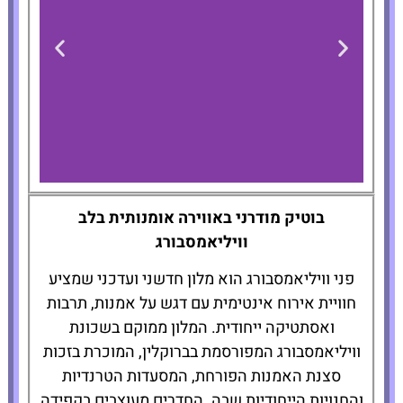
Penny
בוטיק מודרני באווירה אומנותית בלב
Williamsburg
וויליאמסבורג
פני וויליאמסבורג הוא מלון חדשני ועדכני שמציע
להזמנת
חוויית אירוח אינטימית עם דגש על אמנות, תרבות
המלון לחצו
כאן
ואסתטיקה ייחודית. המלון ממוקם בשכונת
וויליאמסבורג המפורסמת בברוקלין, המוכרת בזכות
סצנת האמנות הפורחת, המסעדות הטרנדיות
והחנויות הייחודיות שבה. החדרים מעוצבים בקפידה