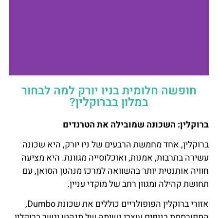
חופשה חלומית בניו יורק למה לבחור
Henry Norman
במלון בברוקלין?
Hotel
ברוקלין: השכונה שמובילה את הטרנדים
להזמנת המלון
- לחצו כאן
ברוקלין, אחד מחמשת הרבעים של ניו יורק, היא שכונה
עשירה בתרבות, אמנות, ואוכלוסייה מגוונת. היא מציעה
חוויה אותנטית יותר בהשוואה למרכז מנהטן הסואן, עם
תחושת קהילה ומגוון רחב של מוקדי עניין.
אזורי ברוקלין הפופולריים כוללים את שכונת Dumbo,
המפורסמת בנופים עוצרי נשימה של מנהטן וגשר ברוקלין,