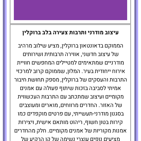
Ace Hotel
עיצוב מודרני ותרבות צעירה בלב ברוקלין
Brooklyn
הממוקם בדאונטאון ברוקלין, מציע שילוב מרהיב
של עיצוב חדשני, אווירה תרבותית ושירותים
להזמנת
מודרניים שמתאימים למטיילים המחפשים חוויית
המלון לחצו
כאן
אירוח ייחודית בעיר. המלון, שממוקם קרוב למרכזי
התרבות והעסקים של ברוקלין, מספק תחושת חיבור
אמיתי לסביבה בזכות שיתוף פעולה עם אמנים
מקומיים ועיצוב שמתכתב עם התרבות העכשווית
של האזור. החדרים מרווחים, מוארים ומעוצבים
בסגנון מודרני-תעשייתי, עם פרטים מוקפדים כמו
קירות בטון חשוף, ריהוט מותאם אישית, ויצירות
אמנות מקוריות של אמנים מקומיים. חלק מהחדרים
מציעים נופים עוצרי נשימה של קו הרקיע של