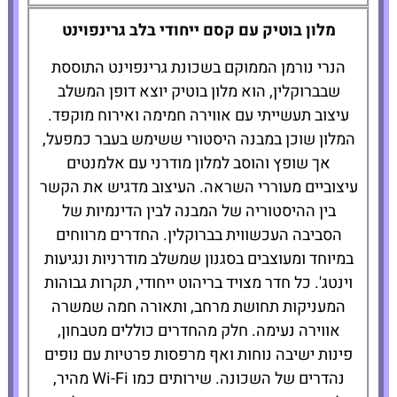
Henry Norman
מלון בוטיק עם קסם ייחודי בלב גרינפוינט
Hotel
הנרי נורמן הממוקם בשכונת גרינפוינט התוססת
שבברוקלין, הוא מלון בוטיק יוצא דופן המשלב
להזמנת
עיצוב תעשייתי עם אווירה חמימה ואירוח מוקפד.
המלון לחצו
כאן
המלון שוכן במבנה היסטורי ששימש בעבר כמפעל,
אך שופץ והוסב למלון מודרני עם אלמנטים
עיצוביים מעוררי השראה. העיצוב מדגיש את הקשר
בין ההיסטוריה של המבנה לבין הדינמיות של
הסביבה העכשווית בברוקלין. החדרים מרווחים
במיוחד ומעוצבים בסגנון שמשלב מודרניות ונגיעות
וינטג'. כל חדר מצויד בריהוט ייחודי, תקרות גבוהות
המעניקות תחושת מרחב, ותאורה חמה שמשרה
אווירה נעימה. חלק מהחדרים כוללים מטבחון,
פינות ישיבה נוחות ואף מרפסות פרטיות עם נופים
נהדרים של השכונה. שירותים כמו Wi-Fi מהיר,