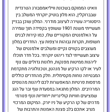
וואיט הממוקם בשכונת וויליאמסבורג הטרנדית
להזמנת
שבברוקלין, הוא מלון בוטיק יוקרתי המשלב בין
המלון לחצו
היסטוריה עשירה לעיצוב מודרני. המלון שוכן בבניין
כאן
תעשייתי משנת 1901 ששופץ בקפידה תוך שמירה
על האלמנטים המקוריים שלו, כמו קירות לבנים
חשופות, תקרות גבוהות ורצפות עץ. החדרים במלון
מעוצבים בקווים נקיים ומשלבים אלמנטים של
עיצוב תעשייתי לצד ריהוט יוקרתי. בכל חדר תוכלו
ליהנות ממיטות מפנקות, חלונות גדולים עם נוף
לעיר או לקו הרקיע של מנהטן, וטכנולוגיה מתקדמת
המבטיחה נוחות מקסימלית. חלק מהחדרים כוללים
מרפסות פרטיות המאפשרות לכם ליהנות מהנופים
המרהיבים. המלון מתגאה במסעדת שף ובר על הגג
שמציעים חוויות קולינריות ייחודיות ונוף פנורמי
מדהים של קו הרקיע של ניו יורק. המיקום המרכזי
מציב אתכם בלב סצנת האמנות והתרבות של