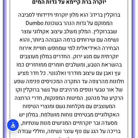
1 Hotel Brooklyn
יוקרה ברת קיימא על גדות המים
Bridge
ברוקלין ברידג' הוא מלון יוקרתי וידידותי לסביבה
הממוקם על גדות הנהר בשכונת Dumbo
להזמנת
שבברוקלין. המלון משלב עיצוב אקולוגי עוצר
המלון לחצו
כאן
נשימה עם שירותים ברמה הגבוהה ביותר, והוא
הבחירה האידיאלית למי שמחפש חוויית אירוח
יוקרתית עם מגע ירוק. החדרים במלון מעוצבים
בהשראת הטבע, ומשלבים חומרים ממוחזרים כמו
עץ ואבן עם עיצוב מודרני ואלגנטי. כל חדר מציע
חלונות מהרצפה עד התקרה המכניסים פנימה שפע
של אור טבעי ונופים מרהיבים של גשר ברוקלין וקו
הרקיע של מנהטן. המיטות המפנקות, חדרי הרחצה
המעוצבים עם מקלחות גשם ומוצרי הטיפוח
האקולוגיים מבטיחים נוחות מושלמת. במלון יש
מסעדה ובר יוקרתיים המגישים מנות עונתיות,
בריכה על הגג עם נוף עוצר נשימה, וחללי עבודה