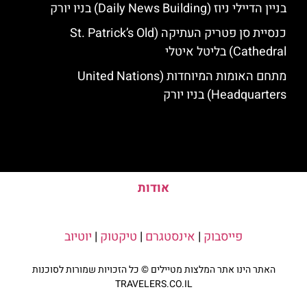
בניין הדיילי ניוז (Daily News Building) בניו יורק
כנסיית סן פטריק העתיקה (St. Patrick’s Old
Cathedral) בליטל איטלי
מתחם האומות המיוחדות (United Nations
Headquarters) בניו יורק
אודות
פייסבוק
|
אינסטגרם
|
טיקטוק
|
יוטיוב
האתר הינו אתר המלצות מטיילים © כל הזכויות שמורות לסוכנות
TRAVELERS.CO.IL