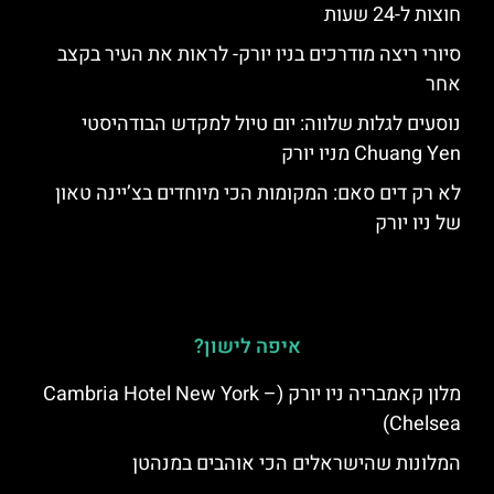
חוצות ל-24 שעות
סיורי ריצה מודרכים בניו יורק- לראות את העיר בקצב
אחר
נוסעים לגלות שלווה: יום טיול למקדש הבודהיסטי
Chuang Yen מניו יורק
לא רק דים סאם: המקומות הכי מיוחדים בצ’יינה טאון
של ניו יורק
איפה לישון?
מלון קאמבריה ניו יורק (Cambria Hotel New York –
Chelsea)
המלונות שהישראלים הכי אוהבים במנהטן