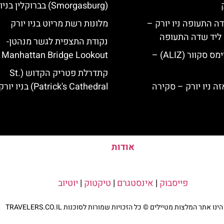
(Smorgasburg) בברוקלין בניו יורק
ה התעופה ניו יורק –
מלונות רשת מריוט בניו יורק
ק ליד שדה התעופה
נקודת התצפית לגשר מנהטן-
מלון אליז בטיימס סקוור (ALIZ) –
Manhattan Bridge Lookout
קתדרלת פטריק הקדוש (St.
Patrick's Cathedral) בניו יורק
אודות
פייסבוק
|
אינסטגרם
|
טיקטוק
|
יוטיוב
נו אתר המלצות מטיילים © כל הזכויות שמורות לסוכנות TRAVELERS.CO.IL