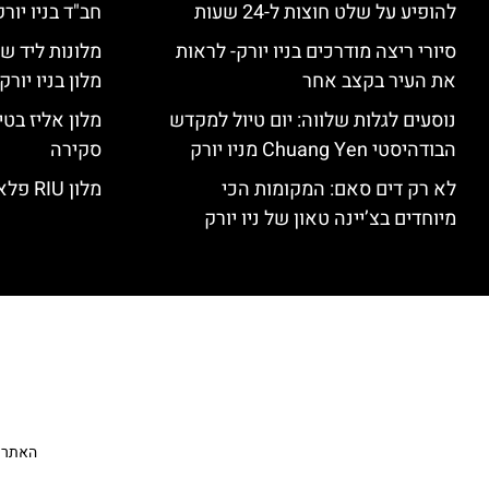
להופיע על שלט חוצות ל-24 שעות
חב"ד בניו יורק
סיורי ריצה מודרכים בניו יורק- לראות
מלונות ליד שד
את העיר בקצב אחר
מלון בניו יור
נוסעים לגלות שלווה: יום טיול למקדש
הבודהיסטי Chuang Yen מניו יורק
סקירה
לא רק דים סאם: המקומות הכי
מלון RIU פלאזה ניו יורק – סקירה
מיוחדים בצ’יינה טאון של ניו יורק
האתר הי