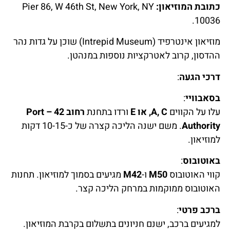
כתובת המוזיאון:
Pier 86, W 46th St, New York, NY
10036.
מוזיאון אינטרפיד (Intrepid Museum) שוכן על גדות נהר
ההדסון, קרוב לאטרקציות נוספות במנהטן.
דרכי הגעה
:
בסאבוויי
:
עלו על הקווים
A, C, או E
ורדו בתחנת
רחוב 42 – Port
Authority
. משם ישנה הליכה קצרה של כ-10-15 דקות
למוזיאון.
באוטובוס
:
קווי האוטובוס
M50
ו-
M42
מגיעים בסמוך למוזיאון. תחנות
האוטובוס ממוקמות במרחק הליכה קצר.
ברכב פרטי
:
למגיעים ברכב, ישנם חניונים בתשלום בקרבת המוזיאון.