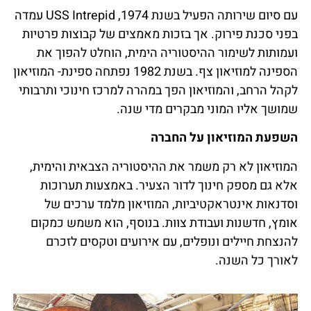
עם סיום שירותה הפעיל בשנת 1974, USS Intrepid עמדה
בפני סכנת פירוק. אך בזכות מאמצים של קבוצות פרטיות
ועמותות לשימור ההיסטוריה הימית, הוחלט להפוך את
הספינה למוזיאון צף. בשנת 1982 נפתחה ספינת- המוזיאון
לקהל הרחב, והמוזיאון הפך במהרה למרכז חינוכי ותרבותי
שמושך אליו המוני מבקרים מדי שנה.
השפעת המוזיאון על החברה
המוזיאון לא רק משמר את ההיסטוריה הצבאית והימית,
אלא גם מספק חינוך לדור הצעיר. באמצעות תערוכות
וסדנאות אינטראקטיביות, המוזיאון מלמד ערכים של
אומץ, חדשנות ועבודת צוות. בנוסף, הוא משמש כמקום
להנצחת חיילים ונופלים, עם אירועים וטקסים לזכרם
לאורך כל השנה.