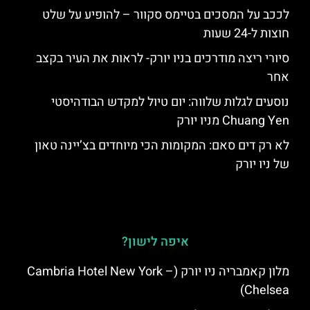
לככב על המסכים בטיימס סקוור – להופיע על שלט
חוצות ל-24 שעות
סיורי ריצה מודרכים בניו יורק- לראות את העיר בקצב
אחר
נוסעים לגלות שלווה: יום טיול למקדש הבודהיסטי
Chuang Yen מניו יורק
לא רק דים סאם: המקומות הכי מיוחדים בצ’יינה טאון
של ניו יורק
איפה לישון?
מלון קאמבריה ניו יורק (Cambria Hotel New York –
Chelsea)