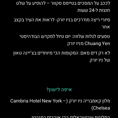
לככב על המסכים בטיימס סקוור – להופיע על שלט
חוצות ל-24 שעות
סיורי ריצה מודרכים בניו יורק- לראות את העיר בקצב
אחר
נוסעים לגלות שלווה: יום טיול למקדש הבודהיסטי
Chuang Yen מניו יורק
לא רק דים סאם: המקומות הכי מיוחדים בצ’יינה טאון
של ניו יורק
איפה לישון?
מלון קאמבריה ניו יורק (Cambria Hotel New York –
Chelsea)
המלונות שהישראלים הכי אוהבים במנהטן