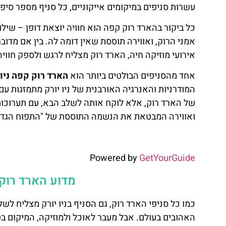
עשרות סניפים במיקומים אייקוניים, כל סניף מספר סיפו
להזמנת ארוחה בהארד רוק קפה ניו
כל ביקור בהארד רוק קפה הוא חוויה יוצאת דופן – שילו
יורק טיימס סקוור
אמני הרוק, ואווירה תוססת שאין דומה לה. בין אם מדו
אירועי מוזיקה חיה, הארד רוק מצליח לרגש ולספק חווי
לחצו כאן
אחד מהסניפים הבולטים ביותר הוא
הארד רוק קפה ניו 
המודרניות והאנרגיה האורבנית של ניו יורק מתמזגות ע
של הארד רוק, אלא לוקח אותה לשלב הבא, עם תערוכות
ואווירה המבטאת את הנשמה התוססת של "התפוח הגדול
Powered by
GetYourGuide
מדוע הארד רוק נ
כמו כל סניפי הארד רוק, גם הסניף בניו יורק מצליח ל
האהובים בעולם. אבל מעבר לאוכל ולמוזיקה, המיקום בט