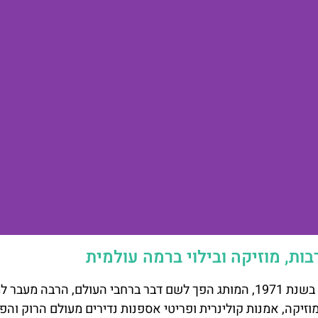
ות, מוזיקה ובילוי ברמה עולמית
מאז שנפתח הסניף הראשון של הארד רוק קפה בלונדון בשנת 1971, המותג הפך לשם דבר ברחבי העולם, הרבה
יקה, אמנות קולינרית ופריטי אספנות נדירים מעולם הרוק והפו