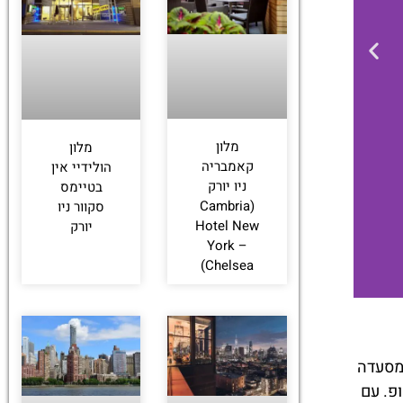
לחצו
פה!
מלון
מלון
קאמבריה
הולידיי אין
ניו יורק
בטיימס
(Cambria
סקוור ניו
Hotel New
יורק
York –
Chelsea)
HARD ROCK
 מעבר למסעדה
CAFE NY
פ. עם