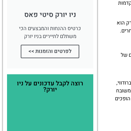
קדמות
ניו יורק סיטי פאס
ק הוא
כרטיס ההנחות והמבצעים הכי
רים.
משתלם לתיירים בניו יורק
לפרטים והזמנות >>
ם של
רוצה לקבל עדכונים על ניו
ודווי,
יורק?
ל משובח
הופכים