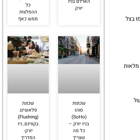
הארלם בניו
כל
יורק
ההמלצות
ו בצל
ממש כאן!
 מלאות
של
שכונות
שכונת
סוהו
פלאשינג
(Flushing)
(SoHo)
בניו יורק –
בקווינס, ניו
כל מה
יורק-
שצריך
המדריך