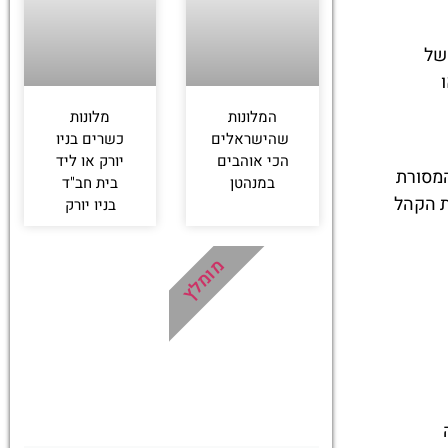
להזמנת ארוחה בהארד רוק קפה ניו
של
יורק טיימס סקוור
המלונות
מלונות
לחצו כאן
שהישראלים
כשרים בניו
הכי אוהבים
יורק או ליד
המסורת
במנהטן
בית חב"ד
ת הקהל
בניו יורק
מומלץ