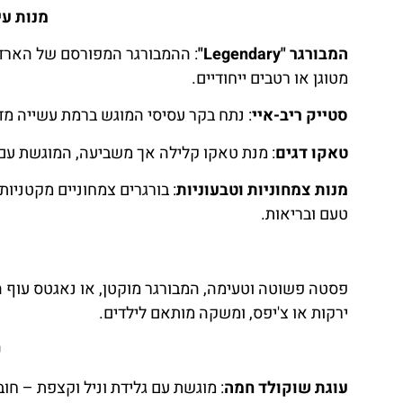
מנות עי
המבורגר "Legendary"
: ההמבורגר המפורסם של הארד ר
מטוגן או רטבים ייחודיים.
סטייק ריב-איי
: נתח בקר עסיסי המוגש ברמת עשייה מדו
טאקו דגים
: מנת טאקו קלילה אך משביעה, המוגשת עם ס
מנות צמחוניות וטבעוניות
: בורגרים צמחוניים מקטניות
טעם ובריאות.
פסטה פשוטה וטעימה, המבורגר מוקטן, או נאגטס עוף ה
ירקות או צ'יפס, ומשקה מותאם לילדים.
ק
עוגת שוקולד חמה
: מוגשת עם גלידת וניל וקצפת – חו