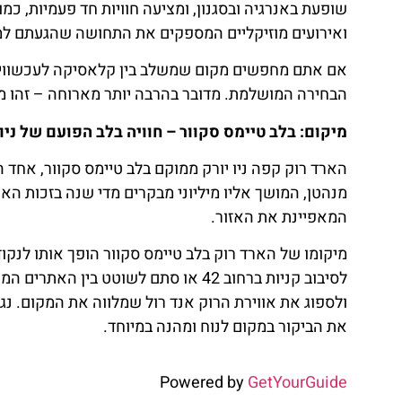
שופעת באנרגיה ובסגנון, ומציעה חוויות חד פעמיות, כ
ואירועים מוזיקליים המספקים את התחושה שהגעתם למרכ
אם אתם מחפשים מקום שמשלב בין קלאסיקה לעכשוויות, 
הבחירה המושלמת. מדובר בהרבה יותר מארוחה – זהו מס
מיקום: בלב טיימס סקוור – חוויה בלב הפועם של ניו 
הארד רוק קפה ניו יורק ממוקם בלב טיימס סקוור, אחד 
מנהטן, המושך אליו מיליוני מבקרים מדי שנה בזכות האו
המאפיינת את האזור.
מיקומו של הארד רוק בלב טיימס סקוור הופך אותו לנקוד
לסיבוב קניות ברחוב 42 או סתם לשוטט
ולספוג את אווירת הרוק אנד רול שמלווה את המקום. נג
את הביקור במקום לנוח ומהנה במיוחד.
Powered by
GetYourGuide