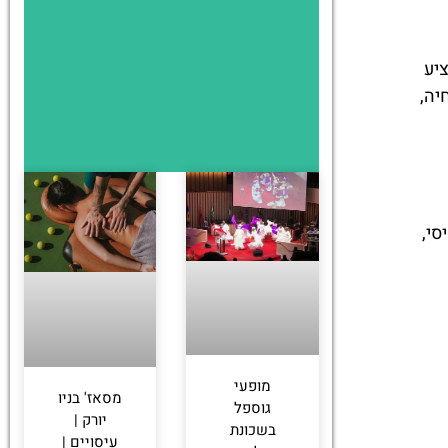
יע
יה,
סי,
מופעי
מסאז' בניו
גוספל
יורק |
בשכונת
עיסויים |