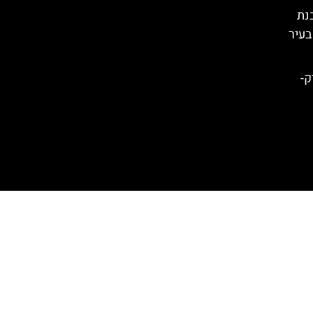
נת
בעיר
ו יורק-