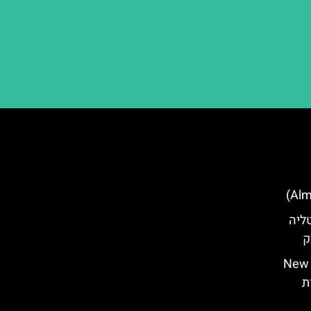
Belmo)- איטליה
ק
רר פאס (New York
חות