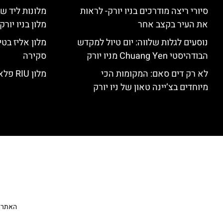
סיורי ריצה מודרכים בניו יורק- לראות
מלונות ליד שד
את העיר בקצב אחר
מלון בניו יור
נוסעים לגלות שלווה: יום טיול למקדש
הבודהיסטי Chuang Yen מניו יורק
סקירה
לא רק דים סאם: המקומות הכי
מלון RIU פלאזה ניו יורק – סקירה
מיוחדים בצ’יינה טאון של ניו יורק
האתר הי