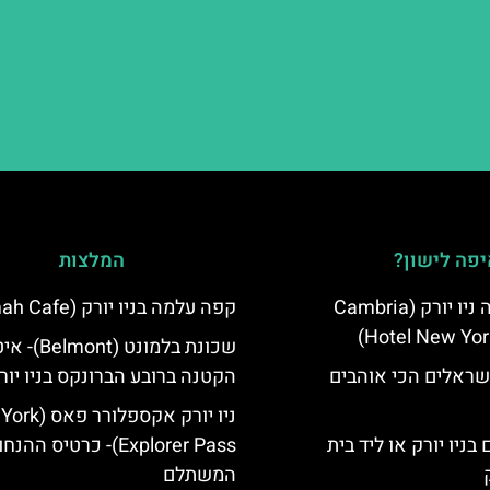
פה לישון?
המלצות
מלון קאמבריה ניו יורק (Cambria
קפה עלמה בניו יורק (Almah Cafe)
Hotel New Yor
שכונת בלמונט (nt
שראלים הכי אוהבים
הקטנה ברובע הברונקס בניו יור
ניו יורק אקספלו
בניו יורק או ליד בית
Explorer Pass)- כרטיס ההנ
המשתלם