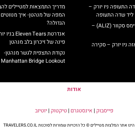
ה התעופה ניו יורק –
מדריך התמצאות למטיילים להב
ק ליד שדה התעופה
המפה של מנהטן- איך מנווטים 
הגדולה?
מלון אליז בטיימס סקוור (ALIZ) –
אנדרטת Eleven Tears בני
פינה של זיכרון בלב מנהטן
נקודת התצפית לגשר מנהטן-
Manhattan Bridge Lookout
אודות
פייסבוק
|
אינסטגרם
|
טיקטוק
|
יוטיוב
נו אתר המלצות מטיילים © כל הזכויות שמורות לסוכנות TRAVELERS.CO.IL