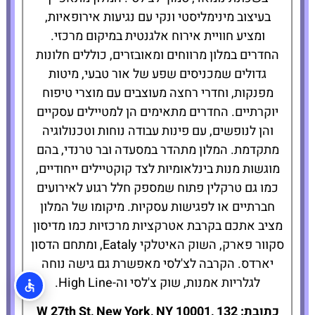
להזמנת המלון
בעיצוב מינימליסטי ונקי עם נגיעות אירופאיות,
לחצו כאן
ומציע חוויית אירוח אלגנטית במיקום מרכזי.
החדרים במלון מרווחים ומאובזרים, כוללים חלונות
גדולים שמכניסים שפע של אור טבעי, מיטות
מפנקות, וחדרי רחצה מעוצבים עם מוצרי טיפוח
יוקרתיים. החדרים מתאימים הן למטיילים עסקיים
והן לנופשים, עם פינות עבודה נוחות וטכנולוגיה
מתקדמת. המלון מתהדר במסעדה ובר טרנדי, בהם
מוגשות מנות בינלאומיות לצד קוקטיילים ייחודיים,
כמו גם טרקלין פתוח שמספק חלל רגוע לאירועים
חברתיים או לפגישות עסקיות. מיקומו של המלון
מציב אתכם בקרבת אטרקציות מרכזיות כמו מדיסון
סקוור פארק, השוק האיטלקי Eataly, ומתחם הדסון
יארדס. הקרבה לצ'לסי מאפשרת גם גישה נוחה
לגלריות אמנות, שוק צ'לסי וה-High Line.
כתובת: 132 W 27th St, New York, NY 10001,