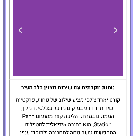
Courtyard by Marriott
נוחות יוקרתית עם שירות מצוין בלב העיר
New York
Manhattan/Chelsea
קורט יארד צ'לסי מציע שילוב של נוחות, פרקטיות
ושירות ידידותי במיקום מרכזי בצ'לסי. המלון,
הממוקם במרחק הליכה קצר ממתחם Penn
להזמנת המלון
לחצו כאן
Station, הוא בחירה אידיאלית למטיילים
המחפשים גישה נוחה לתחבורה ולמוקדי עניין