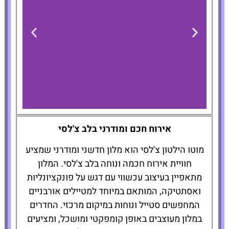
Motto by Hilton New
אירוח חכם ומודרני בלב צ'לסי
York City Chelsea
מוטו הילטון צ'לסי הוא מלון חדשני ומודרני שמציע
חוויית אירוח חכמה ונוחה בלב צ'לסי. המלון
להזמנת המלון
מתאפיין בעיצוב עכשווי עם דגש על פונקציונליות
לחצו כאן
ואסתטיקה, המותאם במיוחד למטיילים אורבניים
המחפשים סטייל ונוחות במיקום מרכזי. החדרים
במלון מעוצבים באופן קומפקטי ומושכל, ומציעים