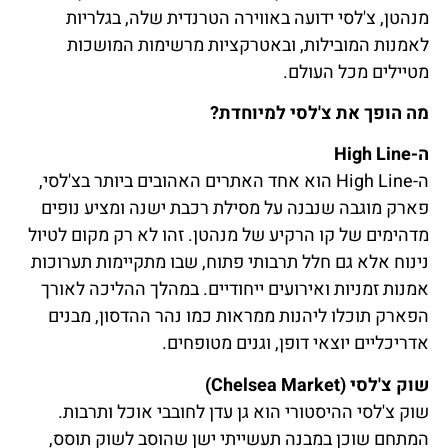
מנהטן, צ'לסי ידועה באווירה הטרנדית שלה, בגלריות
לאמנות המובילות, ובאטרקציות מרשימות המושכות
מטיילים מכל העולם.
מה הופך את צ'לסי למיוחדת?
ה-High Line
ה-High Line הוא אחד האתרים האהובים ביותר בצ'לסי,
פארק מוגבה שנבנה על מסילת רכבת ישנה ומציע נופים
מדהימים של קו הרקיע של מנהטן. זהו לא רק מקום לטיול
נינוח אלא גם חלל תרבותי פתוח, שבו מתקיימות תערוכות
אמנות זמניות ואירועים ייחודיים. במהלך ההליכה לאורך
הפארק תוכלו ליהנות ממראות כמו נהר ההדסון, מבנים
אדריכליים יוצאי דופן, וגנים מטופחים.
שוק צ'לסי (Chelsea Market)
שוק צ'לסי ההיסטורי הוא גן עדן לחובבי אוכל ותרבות.
המתחם שוכן במבנה תעשייתי ישן שהוסב לשוק תוסס,