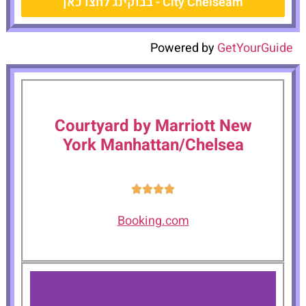
City Chelseam - בבוקינג לחצו כאן
Powered by
GetYourGuide
Courtyard by Marriott New
York Manhattan/Chelsea
Booking.com