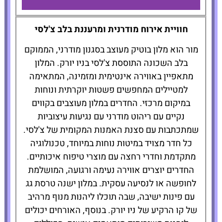
The Moore
חוויית אירוח מודרנית ומרעננת בלב צ'לסי
מור הוא מלון בוטיק מעוצב בסגנון מודרני, הממוקם
להזמנת
בלב השכונה התוססת צ'לסי בניו יורק. המלון
המלון לחצו
מתאפיין באווירה אינטימית ומזמינה, המתאימה
כאן
למטיילים המחפשים פשטות יוקרתית ונוחות
במיקום מרכזי. החדרים במלון מעוצבים בקווים
נקיים עם ריהוט מודרני עם נגיעות עיצוביות
שמתכתבות עם סצנת האמנות המקומית של צ'לסי.
כל חדר מצויד במיטות נוחות במיוחד, טכנולוגיה
מתקדמת וחדרי רחצה עם מוצרי טיפוח איכותיים.
החדרים יוצרים אווירה נעימה ורגועה, המושלמת
לחופשה או לנסיעה עסקית. במלון ישנה טרסת גג
עם פינות ישיבה, שבה תוכלו ליהנות מנוף מרהיב
של קו הרקיע של ניו יורק. בנוסף, האורחים יכולים