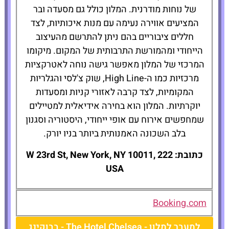
של נוחות מודרנית. המלון כולל גם מסעדה ובר
המציעים אווירה נעימה עם מנות איכותיות, לצד
חללים ציבוריים בהם ניתן להתרשם מהעיצוב
הייחודי ומהמורשת התרבותית של המקום. מיקומו
המרכזי של המלון מאפשר גישה נוחה לאטרקציות
מרכזיות כמו ה-High Line, שוק צ'לסי והגלריות
המקומיות, לצד קרבה לאזורי קניות ומסעדות
יוקרתיות. המלון הוא בחירה אידיאלית למטיילים
שמחפשים אירוח עם אופי ייחודי, היסטוריה וסגנון
בלב השכונה האמנותית ביותר בניו יורק.
כתובת: 222 W 23rd St, New York, NY 10011,
USA
Booking.com
למעבר למלון - The Hotel Chelsea - בבוקינג