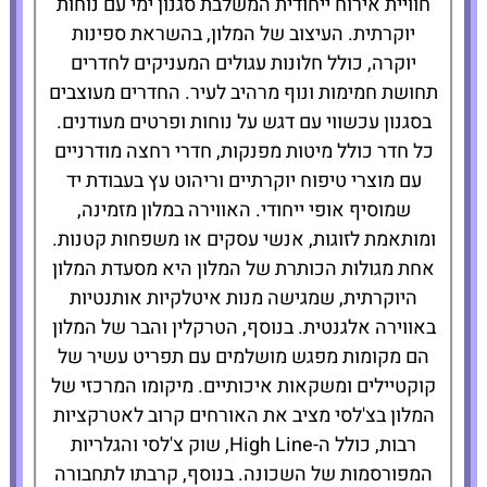
חוויית אירוח ייחודית המשלבת סגנון ימי עם נוחות
להזמנת
יוקרתית. העיצוב של המלון, בהשראת ספינות
המלון לחצו
כאן
יוקרה, כולל חלונות עגולים המעניקים לחדרים
תחושת חמימות ונוף מרהיב לעיר. החדרים מעוצבים
בסגנון עכשווי עם דגש על נוחות ופרטים מעודנים.
כל חדר כולל מיטות מפנקות, חדרי רחצה מודרניים
עם מוצרי טיפוח יוקרתיים וריהוט עץ בעבודת יד
שמוסיף אופי ייחודי. האווירה במלון מזמינה,
ומותאמת לזוגות, אנשי עסקים או משפחות קטנות.
אחת מגולות הכותרת של המלון היא מסעדת המלון
היוקרתית, שמגישה מנות איטלקיות אותנטיות
באווירה אלגנטית. בנוסף, הטרקלין והבר של המלון
הם מקומות מפגש מושלמים עם תפריט עשיר של
קוקטיילים ומשקאות איכותיים. מיקומו המרכזי של
המלון בצ'לסי מציב את האורחים קרוב לאטרקציות
רבות, כולל ה-High Line, שוק צ'לסי והגלריות
המפורסמות של השכונה. בנוסף, קרבתו לתחבורה