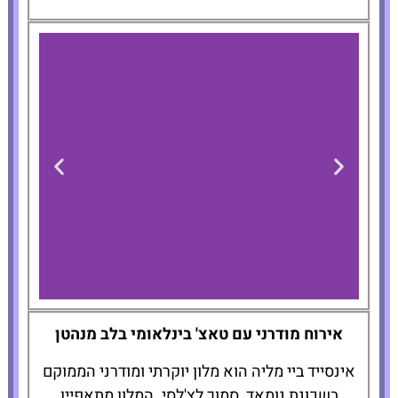
INNSiDE by Meliá
אירוח מודרני עם טאצ' בינלאומי בלב מנהטן
New York Nomad
אינסייד ביי מליה הוא מלון יוקרתי ומודרני הממוקם
בשכונת נומאד, סמוך לצ'לסי. המלון מתאפיין