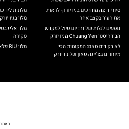
סיורי ריצה מודרכים בניו יורק- לראות
מלונות ליד שד
את העיר בקצב אחר
מלון בניו יור
נוסעים לגלות שלווה: יום טיול למקדש
הבודהיסטי Chuang Yen מניו יורק
סקירה
לא רק דים סאם: המקומות הכי
מלון RIU פלאזה ניו יורק – סקירה
מיוחדים בצ’יינה טאון של ניו יורק
האתר הי