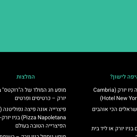
פה לישון?
המלצות
מלון קאמבריה ניו יורק (Cambria
מופע חג המולד של ה"רוקטס" בנ
Hotel New Yor
יורק – כרטיסים ופרטים
שראלים הכי אוהבים
Pizza Napoletana) בניו יורק-
הפיצרייה הטובה בעולם
בניו יורק או ליד בית
מופע גוספל בניו יורק – רשימת