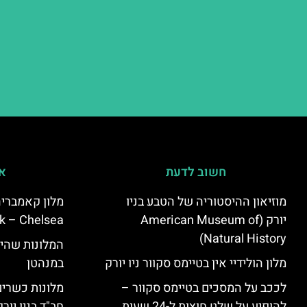
חשוב לדעת
אי
מוזיאון ההיסטוריה של הטבע בניו
יורק (American Museum of
k – Chelsea)
Natural History)
המלונות שהי
מלון הולידיי אין בטיימס סקוור ניו יורק
במנהטן
לככב על המסכים בטיימס סקוור –
מלונות כשרים 
להופיע על שלט חוצות ל-24 שעות
חב"ד בניו יורק