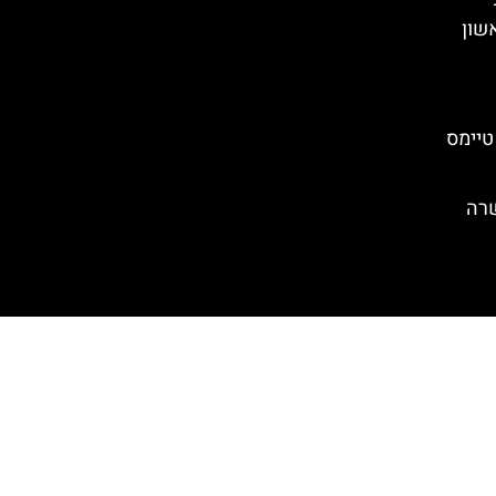
שון
 טיימס
ת כשרה