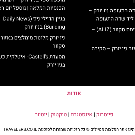
הכנסיות המלאה | גוספל יום רא
ה התעופה ניו יורק –
ק ליד שדה התעופה
בניין הדיילי ניוז (Daily News
Building) בניו יורק
מלון אליז בטיימס סקוור (ALIZ) –
ניו יורק מלונות מומלצים באזור
סקוור
מסעדת Castell's- איטלקי
בניו יורק
אודות
פייסבוק
|
אינסטגרם
|
טיקטוק
|
יוטיוב
נו אתר המלצות מטיילים © כל הזכויות שמורות לסוכנות TRAVELERS.CO.IL