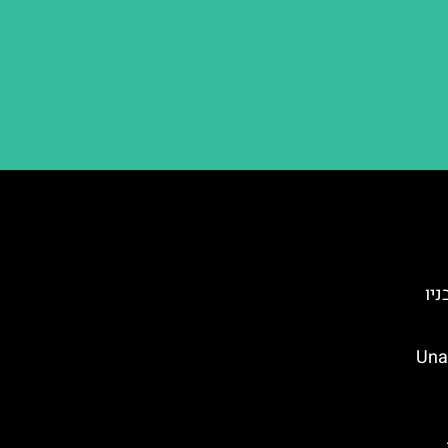
יו
פיצרייה אונה פיצה נפוליטנה (Una