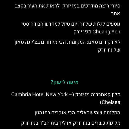
סיורי ריצה מודרכים בניו יורק- לראות את העיר בקצב
אחר
נוסעים לגלות שלווה: יום טיול למקדש הבודהיסטי
Chuang Yen מניו יורק
לא רק דים סאם: המקומות הכי מיוחדים בצ’יינה טאון
של ניו יורק
איפה לישון?
מלון קאמבריה ניו יורק (Cambria Hotel New York –
Chelsea)
המלונות שהישראלים הכי אוהבים במנהטן
מלונות כשרים בניו יורק או ליד בית חב"ד בניו יורק