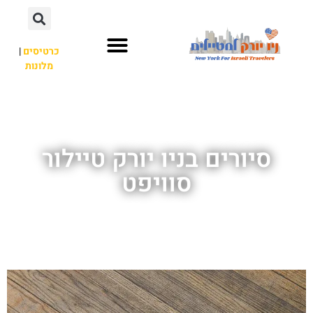
כרטיסים
|
מלונות
אתרי תיירות
מחוץ לניו יורק
סיורים בניו יורק טיילור
סוויפט