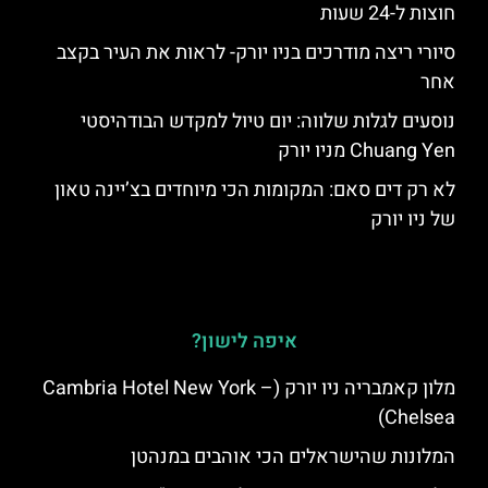
חוצות ל-24 שעות
סיורי ריצה מודרכים בניו יורק- לראות את העיר בקצב
אחר
נוסעים לגלות שלווה: יום טיול למקדש הבודהיסטי
Chuang Yen מניו יורק
לא רק דים סאם: המקומות הכי מיוחדים בצ’יינה טאון
של ניו יורק
איפה לישון?
מלון קאמבריה ניו יורק (Cambria Hotel New York –
Chelsea)
המלונות שהישראלים הכי אוהבים במנהטן