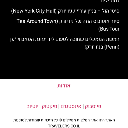
למטיילים
סיטי הול – בניין עיריית ניו יורק (New York City Hall)
סיור אוטובוס התה של ניו יורק (Tea Around Town
Bus Tour)
חמשת המאכלים שחובה לטעום ליד תחנת הסאבווי ״פן
(Penn) בניו יורק!
אודות
פייסבוק
|
אינסטגרם
|
טיקטוק
|
יוטיוב
האתר הינו אתר המלצות מטיילים © כל הזכויות שמורות לסוכנות
TRAVELERS.CO.IL