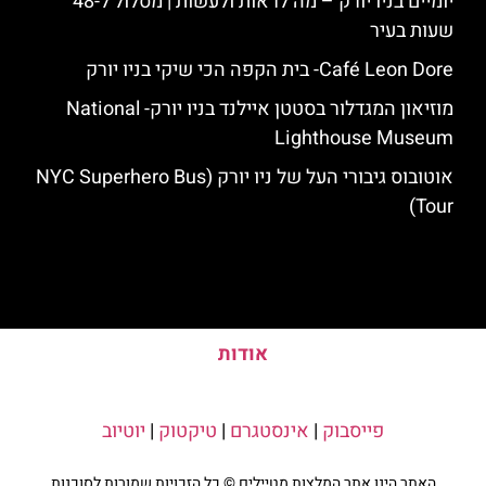
יומיים בניו יורק – מה לראות ולעשות | מסלול ל-48
שעות בעיר
Café Leon Dore- בית הקפה הכי שיקי בניו יורק
מוזיאון המגדלור בסטטן איילנד בניו יורק- National
Lighthouse Museum
אוטובוס גיבורי העל של ניו יורק (NYC Superhero Bus
Tour)
אודות
פייסבוק
|
אינסטגרם
|
טיקטוק
|
יוטיוב
האתר הינו אתר המלצות מטיילים © כל הזכויות שמורות לסוכנות