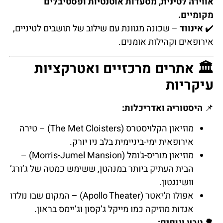
אווירה לטינית, מסעדות אוטנטיות ופסטיבלים
מקומיים.
✔️
אינווד
– שכונה מגוונת עם שילוב של תושבים לטיניים,
אירופאים וקהילות אומנים.
🏛️ אתרים מרכזיים ואטרקציות
עיקריות
📌
היסטוריה ואדריכלות:
מוזיאון הקלויסטרס (The Met Cloisters) – טירה
אירופאית ימי-ביניימית בלב ניו יורק.
מוזיאון מוריס-ג'ומל (Morris-Jumel Mansion) –
הבית העתיק ביותר במנהטן, ששימש כמטה של ג’ורג’
וושינגטון.
אפולו ת'יאטר (Apollo Theater) – המקום שבו נולדו
אגדות מוזיקה כמו מייקל ג’קסון וג’יימס בראון.
🌳
טבע ונופים: