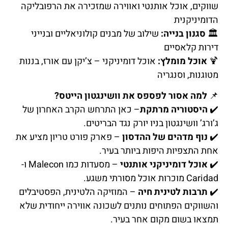
שווקים, אוכל אותנטי ואווירה שמזכירה את הרפובליקה
הדומיניקנית
🏛️
סגנון בנייה:
שילוב של מבנים קולוניאליים ובנייני
דירות קלאסיים
🍹
אוכל מומלץ:
אוכל דומיניקני – צ’יקן עם אורז, בננות
מטוגנות, וסנגריה
📌
למה אסור לפספס את וושינגטון הייטס?
✔️
היסטוריה מרתקת
– כאן התרחש הקרב האחרון של
ג’ורג’ וושינגטון בניו יורק נגד הבריטים.
✔️
נוף מדהים של ההדסון
– פארק פורט טריון מציע את
אחת התצפיות היפות ביותר בעיר.
✔️
אוכל דומיניקני אותנטי
– מסעדות כמו Malecon ו-
Caridad מוכרות אוכל מסורתי משגע.
✔️
תרבות לטינית חיה
– המוזיקה הלטינית, הפסטיבלים
והשווקים הפתוחים נותנים לשכונה אווירה ייחודית שלא
תמצאו בשום מקום אחר בעיר.