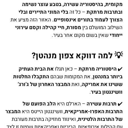
מקומית, בהיסטוריה עשירה, בטבע עוצר נשימה
ובתרבות מרתקת
– כל זה
בלי המוני התיירים ובלי
הצורך לעמוד בתורים אינסופיים
. האזור הזה מציע את
השילוב המושלם בין
מסורת, חיי קהילה וקסם עירוני
ייחודי
שאין בשום מקום אחר בעיר.
💡 למה דווקא צפון מנהטן?
✔️
היסטוריה מרתקת
– כאן תגלו
את הבית העתיק
ביותר במנהטן
, את המקומות שבהם
התקבלו החלטות
ששינו את אמריקה
, ואת
המבצר האחרון של ג’ורג’
וושינגטון בעיר
.
✔️
תרבות עשירה
– הארלם היא
הלב הפועם של
התרבות האפרו-אמריקאית
, וושינגטון הייטס היא
המבצר
של התרבות הלטינית
, ואינווד מחזיקה בתרבות מעורבת
עם קהילות אירופאיות, קריביות ואפריקאיות שחיות זו לצד