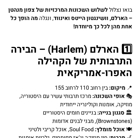
בואו נצלול
לשלוש השכונות המרכזיות של צפון מנהטן
– הארלם, וושינגטון הייטס ואינווד
, ונגלה
מה הופך כל
אחת מהן לכל כך מיוחדת!
1️⃣ הארלם (Harlem) – הבירה
התרבותית של הקהילה
האפרו-אמריקאית
📍
מיקום:
בין רחוב 110 לרחוב 155
🎭
אופי השכונה:
מרכז תרבותי עשיר עם היסטוריה,
מוזיקה, אומנות וקולינריה ייחודית
🏛️
סגנון בנייה:
בניינים חומים היסטוריים
(Brownstones), מבני לבנים אדומות
🍽️
אוכל מומלץ:
Soul Food, אוכל קריבי ולטיני
🎷
תרבות:
חיי מוזיקה וג'אז מפותחים, גלריות אומנות