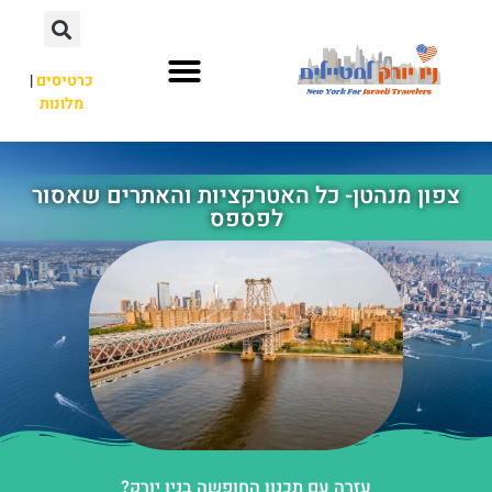
כרטיסים
|
מלונות
אתרי תיירות
מחוץ לניו יורק
צפון מנהטן- כל האטרקציות והאתרים שאסור
לפספס
עזרה עם תכנון החופשה בניו יורק?