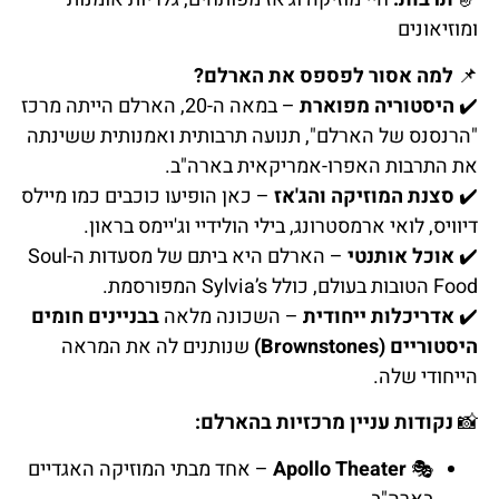
ומוזיאונים
📌
למה אסור לפספס את הארלם?
✔️
היסטוריה מפוארת
– במאה ה-20, הארלם הייתה מרכז
"הרנסנס של הארלם", תנועה תרבותית ואמנותית ששינתה
את התרבות האפרו-אמריקאית בארה"ב.
✔️
סצנת המוזיקה והג'אז
– כאן הופיעו כוכבים כמו מיילס
דיוויס, לואי ארמסטרונג, בילי הולידיי וג'יימס בראון.
✔️
אוכל אותנטי
– הארלם היא ביתם של מסעדות ה-Soul
Food הטובות בעולם, כולל Sylvia’s המפורסמת.
✔️
אדריכלות ייחודית
– השכונה מלאה
בבניינים חומים
היסטוריים (Brownstones)
שנותנים לה את המראה
הייחודי שלה.
📸
נקודות עניין מרכזיות בהארלם:
🎭
Apollo Theater
– אחד מבתי המוזיקה האגדיים