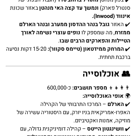
סנטרל פארק)
ונמשך עד קצה האי מנהטן
באזור שכונת
אינווד (Inwood).
✔️ האזור
גובל בנהר ההדסון ממערב ובנהר הארלם
ממזרח
, מה שמספק לו
נופים עוצרי נשימה לאורך
הטיילות והפארקים הרבים שבו
.
✔️
המרחק ממידטאון (טיימס סקוור):
15-20 דקות נסיעה
ברכבת תחתית.
👥 אוכלוסייה
👨‍👩‍👧‍👦
מספר תושבים:
כ-600,000
🌍
אופי האוכלוסייה:
✔️
הארלם
– המרכז התרבותי של הקהילה
האפרו-אמריקאית בניו יורק, עם היסטוריה עשירה של
מוזיקה, אמנות ואקטיביזם.
✔️
וושינגטון הייטס
– קהילה דומיניקנית גדולה, עם