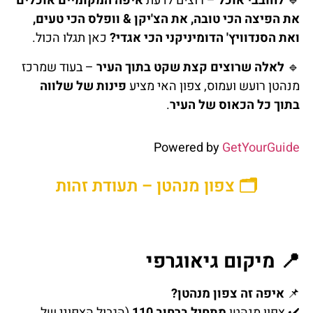
🔹
לחובבי אוכל
– רוצים לדעת
איפה המקומיים אוכלים
את הפיצה הכי טובה, את הצ'יקן & וופלס הכי טעים,
ואת הסנדוויץ' הדומיניקני הכי אגדי?
כאן תגלו הכול.
🔹
לאלה שרוצים קצת שקט בתוך העיר
– בעוד שמרכז
מנהטן רועש ועמוס, צפון האי מציע
פינות של שלווה
בתוך כל הכאוס של העיר
.
Powered by
GetYourGuide
🗂️ צפון מנהטן – תעודת זהות
📍 מיקום גיאוגרפי
📌
איפה זה צפון מנהטן?
✔️ צפון מנהטן
מתחיל ברחוב 110
(הגבול הצפוני של