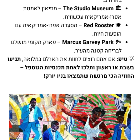
בארה"ב.
🏛️
The Studio Museum
– מוזיאון לאמנות
אפרו-אמריקאית עכשווית.
🍽️
Red Rooster
– מסעדה אפרו-אמריקאית עם
הופעות חיות.
🏞️
Marcus Garvey Park
– פארק מקומי מושלם
לבריחה קטנה מהעיר.
💡
טיפ:
אם אתם רוצים לחוות את הארלם במלואה,
תגיעו
בשבת או ראשון ותלכו לאחת מכנסיות הגוספל –
החוויה הכי מרגשת שתמצאו בניו יורק!