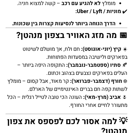
מומלץ
לא להגיע עם רכב
– קשה למצוא חניה.
✔️
מוניות / Uber / Lyft:
הדרך הנוחה ביותר לנסיעות קצרות בין שכונות.
📅 מה מזג האוויר בצפון מנהטן?
☀️
קיץ (יוני-אוגוסט):
חם ולח, אך מושלם לשיטוט
בפארקים ולישיבה במסעדות הפתוחות.
🍂
סתיו (ספטמבר-נובמבר):
התקופה היפה ביותר –
העלים בפארקים נצבעים בצהוב וכתום.
❄️
חורף (דצמבר-פברואר):
קר מאוד, אבל קסום – מומלץ
לשתות קפה חם בברים האינטימיים של הארלם.
🌷
אביב (מרץ-מאי):
העונה הכי טובה לטייל רגלית – הכל
מתעורר לחיים אחרי החורף.
💡 למה אסור לכם לפספס את צפון
מנהטן?