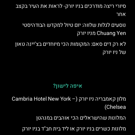
סיורי ריצה מודרכים בניו יורק- לראות את העיר בקצב
אחר
נוסעים לגלות שלווה: יום טיול למקדש הבודהיסטי
Chuang Yen מניו יורק
לא רק דים סאם: המקומות הכי מיוחדים בצ’יינה טאון
של ניו יורק
איפה לישון?
מלון קאמבריה ניו יורק (Cambria Hotel New York –
Chelsea)
המלונות שהישראלים הכי אוהבים במנהטן
מלונות כשרים בניו יורק או ליד בית חב"ד בניו יורק