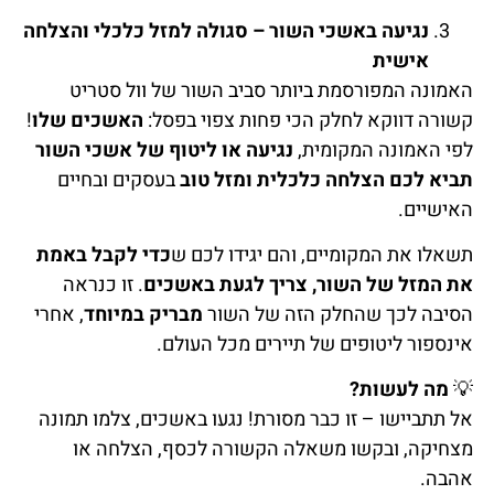
נגיעה באשכי השור – סגולה למזל כלכלי והצלחה
אישית
האמונה המפורסמת ביותר סביב השור של וול סטריט
קשורה דווקא לחלק הכי פחות צפוי בפסל:
האשכים שלו
!
לפי האמונה המקומית,
נגיעה או ליטוף של אשכי השור
תביא לכם הצלחה כלכלית ומזל טוב
בעסקים ובחיים
האישיים.
תשאלו את המקומיים, והם יגידו לכם ש
כדי לקבל באמת
את המזל של השור, צריך לגעת באשכים
. זו כנראה
הסיבה לכך שהחלק הזה של השור
מבריק במיוחד
, אחרי
אינספור ליטופים של תיירים מכל העולם.
💡
מה לעשות?
אל תתביישו – זו כבר מסורת! נגעו באשכים, צלמו תמונה
מצחיקה, ובקשו משאלה הקשורה לכסף, הצלחה או
אהבה.