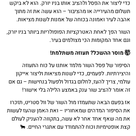
כדי ליצור את הפסל ולהציב אותו בניו יורק. הוא לא ביקש
תשלום מהעירייה או מהציבור – הוא עשה את זה מתוך
אהבה לעיר ואמונה בכוחה של אמנות לשנות מציאות.
השור הפך לאחת האטרקציות הפופולריות ביותר בניו יורק,
וגם אחד המקומות הכי מצולמים בעיר.
🤯
מוסר
ההשכל
?
תעוזה
משתלמת
!
הסיפור של פסל השור מלמד אותנו על כוח התעוזה
והיצירתיות. לפעמים, כדי לשנות מציאות וליצור אייקון
עולמי, צריך להעז, לחלום בגדול ולפעול בנחישות – גם אם
זה אומר להציב שור ענק באמצע הלילה בלי אישור!
אז בפעם הבאה שתעמדו מול השור של וול סטריט, תזכרו
את הסיפור המדהים שמאחוריו – ואת האמן שהעז לעשות
את מה שאף אחד אחר לא עשה, בתקווה להעניק לעולם
קצת אופטימיות וכוח להתמודד עם אתגרי החיים.
🐂