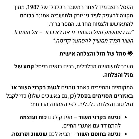
הפסל הוצב מיד לאחר המשבר הכלכלי של 1987, מתוך
תקווה להעניק לעיר ניו יורק ולתושביה אמונה בכוחם
להתאושש ולצמוח מחדש. המסר ברור:
"גם כשהשוק נופל והעתיד נראה לא ברור – אל תוותרו!
השור תמיד ממשיך להסתער קדימה."
🌟
סמל של מזל והצלחה אישית
מעבר למשמעות הכלכלית, רבים רואים בפסל
קמע של
מזל והצלחה
.
המקומיים והתיירים כאחד נוהגים
לגעת בקרני השור או
באזורים מסוימים בפסל
(כן, גם באשכים שלו!) כדי לקבל
מזל טוב והצלחה כלכלית. לפי האמונה הרווחת:
נגיעה בקרני השור
– תעניק לכם
כוח ועוצמה
להתמודד עם אתגרי החיים.
נגיעה בחוטם השור
– תביא לכם
שגשוג ופרנסה
.