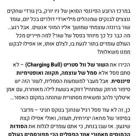
במרכז הרובע הפיננסי הסואן של ניו יורק, בין גורדי שחקים
נוצצים לבנקים שמנהלים מיליארדי דולרים בכל יום, עומד
שור ברונזה עוצמתי שמושך אליו המוני אנשים. אבל רגע…
מה כבר כל כך מיוחד בפסל של שור? למה תיירים מכל
העולם עומדים בתור לגעת בו, לצלם אותו, או אפילו לבקש
ממנו משאלות?
הכירו את
השור של וול סטריט (Charging Bull)
– לא
סתם פסל אלא
סמל של עוצמה, תקווה ואופטימיות
פיננסית
. אבל מעבר למשמעות הסמלית, לשור הזה יש
סיפור מרתק שמתחיל דווקא בשעת לילה מאוחרת, עם אמן
איטלקי נלהב ומשאית מסתורית שחנתה במקום האסור…
כן, זה לא עוד פסל רגיל שנחנך בטקס חגיגי – מדובר
בסיפור של מחאה יצירתית, תעוזה, ואולי אפילו קצת
שיגעון. אז שבו בנחת, כי אתם עומדים לגלות את
הסודות
הכמוסים מאחורי אחד הפסלים הכי מפורסמים בעולם