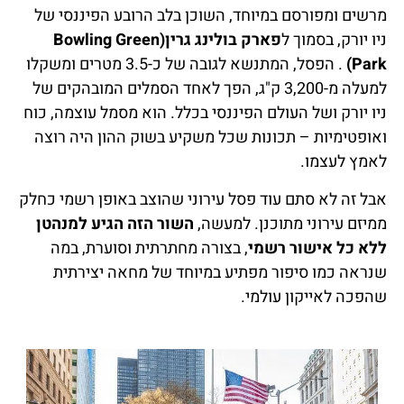
מרשים ומפורסם במיוחד, השוכן בלב הרובע הפיננסי של
ניו יורק, בסמוך ל
פארק בולינג גרין(Bowling Green
Park)
. הפסל, המתנשא לגובה של כ-3.5 מטרים ומשקלו
למעלה מ-3,200 ק"ג, הפך לאחד הסמלים המובהקים של
ניו יורק ושל העולם הפיננסי בכלל. הוא מסמל עוצמה, כוח
ואופטימיות – תכונות שכל משקיע בשוק ההון היה רוצה
לאמץ לעצמו.
אבל זה לא סתם עוד פסל עירוני שהוצב באופן רשמי כחלק
ממיזם עירוני מתוכנן. למעשה,
השור הזה הגיע למנהטן
ללא כל אישור רשמי
, בצורה מחתרתית וסוערת, במה
שנראה כמו סיפור מפתיע במיוחד של מחאה יצירתית
שהפכה לאייקון עולמי.