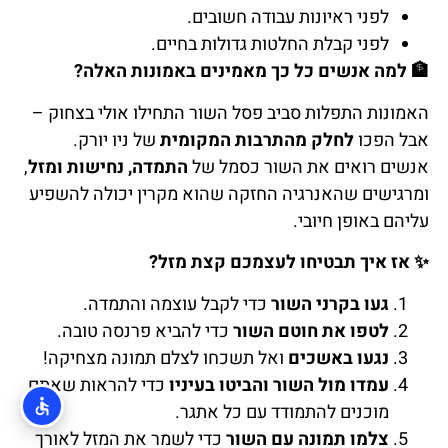
לפני ראיונות עבודה חשובים.
לפני קבלת החלטות גדולות בחיים.
🏦
למה אנשים כל כך מאמינים באמונות האלה?
האמונות התפלות סביב פסל השור התחילו אולי בצחוק –
אבל הפכו
לחלק מהתרבות המקומית
של ניו יורק.
אנשים רואים את השור כסמל של
התמדה, נחישות ומזל
,
ומרגישים שהאנרגיה החזקה שהוא מקרין יכולה להשפיע
עליהם באופן חיובי.
✨
אז איך תבטיחו לעצמכם קצת מזל?
געו בקרני השור
כדי לקבל עוצמה והתמדה.
לטפו את חוטם השור
כדי להביא פרנסה טובה.
נגעו באשכים
ואל תשכחו לצלם תמונה מצחיקה!
עמדו מול השור והביטו בעיניו
כדי להראות שאתם
מוכנים להתמודד עם כל אתגר.
צלמו תמונה עם השור
כדי לשמר את המזל לאורך