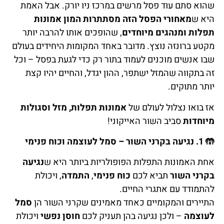
שהוא סתם עוד פסל מרשים במרכז ניו יורק. אבל האמת
היא ש
מאחורי הפסל הזה מסתתרות המון אמונות
תפלות ומנהגים מיוחדים
, שהופכים אותו להרבה יותר
מקטע ברונזה נוצץ. מדובר באחד המקומות היחידים בעולם
שבו אנשים מוכנים לעמוד בתור רק כדי לגעת בפסל – וכל
זה בתקווה שהמזל ישתפר, ההון יגדל, והחיים יהיו קצת
יותר מתוקים.
אז בואו נצלול לעולם של
אמונות תפלות, מזל וסגולות
מיוחדות
סביב השור האייקוני!
🤲
1. נגיעה בקרני השור – סמל לעוצמה וכוח פנימי
אחת האמונות התפלות הפופולריות ביותר היא ש
נגיעה
בקרני השור
תביא לכם
כוח פנימי
,
התמדה
, ויכולת
להתמודד עם אתגרי החיים.
התיירים והמקומיים כאחד מאמינים שקרני השור הן
סמל
לעוצמה
– ולכן נגיעה בהן תעניק לכם
חוסן נפשי
ויכולת