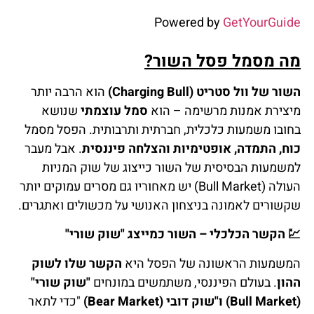
Powered by
GetYourGuide
מה מסמל פסל השור?
השור של וול סטריט (Charging Bull)
הוא הרבה יותר
מיצירת אמנות מרשימה – הוא
סמל עוצמתי
שנושא
בחובו משמעות כלכלית, חברתית ותרבותית. הפסל מסמל
כוח, התמדה, אופטימיות והצלחה פיננסית
. אבל מעבר
למשמעות הבסיסית של השור כייצוג של שוק המניות
העולה (Bull Market) יש מאחוריו גם מסרים עמוקים יותר
שקשורים לאמונה בניצחון האנושי על מכשולים ואתגרים.
💹
הקשר הכלכלי – השור כמייצג "שוק שורי"
המשמעות הראשונה של הפסל היא
הקשר שלו לשוק
ההון
. בעולם הפיננסי, משתמשים במונחים
"שוק שורי"
(Bull Market) ו"שוק דובי (Bear Market)
"כדי לתאר