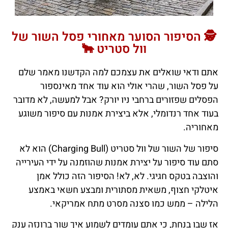
🕵️ הסיפור הסוער מאחורי פסל השור של
וול סטריט 🐂
אתם ודאי שואלים את עצמכם למה הקדשנו מאמר שלם
על פסל השור, שהרי אולי הוא עוד אחד מאינספור
הפסלים שפזורים ברחבי ניו יורק? אבל למעשה, לא מדובר
בעוד אחד רנדומלי, אלא ביצירת אמנות עם סיפור משוגע
מאחוריה.
סיפור של השור של וול סטריט (Charging Bull) הוא לא
סתם עוד סיפור על יצירת אמנות שהוזמנה על ידי העירייה
והוצבה בטקס חגיגי. לא, לא! הסיפור הזה כולל אמן
איטלקי חצוף, משאית מסתורית ומבצע חשאי באמצע
הלילה – ממש כמו סצנה מסרט מתח אמריקאי.
אז שבו בנחת, כי אתם עומדים לשמוע איך שור ברונזה ענק