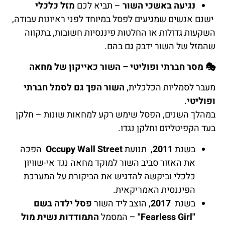
נגיעה באשכי השור
– תביא לכם
מזל כלכלי
ישנם אנשים שמגיעים לפסל במיוחד לפני ראיונות עבודה,
השקעות גדולות או החלטות פיננסיות חשובות, בתקווה
שהמזל של השור ידבק גם בהם.
🎭
מסר חברתי ופוליטי – השור כאייקון של מחאה
מעבר לסמליות הכלכלית,
השור הפך גם לסמל חברתי
ופוליטי
.
במהלך השנים, הפסל שימש רקע למחאות שונות – חלקן
בעד הקפיטליזם וחלקן נגדו.
בשנת
2011
, תנועת
Occupy Wall Street
הפכה
את האזור סביב השור למוקד מחאה נגד אי-שוויון
כלכלי וביקשה להדגיש את הביקורת על המערכת
הפיננסית האמריקאית.
בשנת
2017
, הוצב ליד השור
פסל ילדה בשם
"Fearless Girl"
– המסמל
התמודדות נשית מול