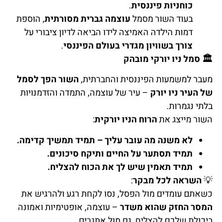
כוחניות פיננסית
.
בעוד השור מסמל
עוצמה גברית מסורתית
, הוספת
דמות הילדה האמיצה לידו הביאה לדיון ציבורי על
צורך בשוויון מגדרי בעולם הפיננסי
.
🏛️
סמל ניו יורקי מובהק
מעבר למשמעות הפיננסית והחברתית,
השור הפך לסמל
של העיר ניו יורק
– עיר של עוצמה, התמדה והזדמנויות
בלתי נגמרות.
השור מייצג את
הרוח הניו יורקית
:
לא משנה מה עובר עליך – תמיד תמשיך קדימה.
תמיד תסתער על החיים ותיקח סיכונים.
תמיד תאמין שיש לך את הכוח להצליח.
💡
השראה לכל מבקר
:
כשאתם עומדים מול הפסל, נסו לקחת רגע ולהרגיש את
המסר החזק שהוא משדר
– עוצמה, אופטימיות ואמונה
ביכולת שלכם להצליח, גם מול אתגרים.