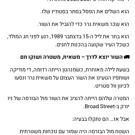
הוא השלים את הפסל בסתר בסטודיו שלו.
הוא שכר משאית גרר כדי להוביל את השור.
הוא בחר את ליל ה-15 בדצמבר 1989, רגע לפני חג המולד,
כשכל העיר שקועה בהכנות לחגים.
🚛
השור
יוצא
לדרך
–
משאית
,
משטרה
ושוקו
חם
בשעת לילה מאוחרת, כשמנהטן הייתה רדומה, די מודיקה
ושותפיו הטעינו את השור העצום על משאית גרר ונסעו
לכיוון וול סטריט.
המטרה שלהם הייתה להציב את השור מול הבורסה של ניו
יורק ב-Broad Street.
אבל אז… הם נתקלו בבעיה:
השטח מול הבורסה היה שמור עם נוכחות משטרתית