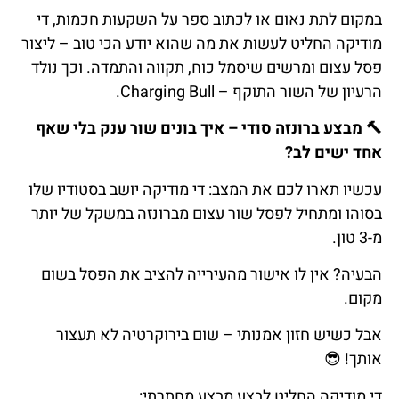
במקום לתת נאום או לכתוב ספר על השקעות חכמות, די
מודיקה החליט לעשות את מה שהוא יודע הכי טוב – ליצור
פסל עצום ומרשים שיסמל כוח, תקווה והתמדה. וכך נולד
הרעיון של השור התוקף – Charging Bull.
🔨
מבצע
ברונזה
סודי
–
איך
בונים
שור
ענק
בלי
שאף
אחד
ישים
לב
?
עכשיו תארו לכם את המצב: די מודיקה יושב בסטודיו שלו
בסוהו ומתחיל לפסל שור עצום מברונזה במשקל של יותר
מ-3 טון.
הבעיה? אין לו אישור מהעירייה להציב את הפסל בשום
מקום.
אבל כשיש חזון אמנותי – שום בירוקרטיה לא תעצור
אותך!
😎
די מודיקה החליט לבצע מבצע מחתרתי: