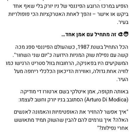
הופיע במרכז הרובע הפיננסי של ניו יורק בלי שאף אחד
ביקש או אישר – והפך לאחת האטרקציות הכי פופולריות
בעיר.
🧑‍🎨
זה
מתחיל
עם
אמן
אחד…
הכל התחיל בשנת 1987, כשהעולם הפיננסי ספג מכה
קשה עם נפילת שוק המניות הידועה כ"יום שני השחור".
המשקיעים היו בפאניקה, הרחובות בוול סטריט הרגישו כמו
לוויה אחת גדולה, ואווירת הדיכאון הכלכלי ריחפה מעל
העיר.
באותה תקופה, אמן איטלקי בשם ארטורו די מודיקה
(Arturo Di Modica) הסתובב בניו יורק וחשב לעצמו:
"איך אפשר להחזיר את האופטימיות והאמונה לאנשים
האלה? איך גורמים להם להבין שהשוק תמיד מתאושש
אחרי נפילות?"