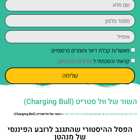
מאשר/ת קבלת דיוור וחומרים פרסומיים
קראתי והסכמתי ל
מדיניות הפרטיות
שליחה
השור של וול סטריט (Charging Bull)
דף הבית
»
שכונות במנהטן
»
Downdown
»
הרובע הפיננסי
»
השור של וול סטריט (Charging Bull)
הפסל ההיסטורי שהתגנב לרובע הפיננסי
של מנהטן