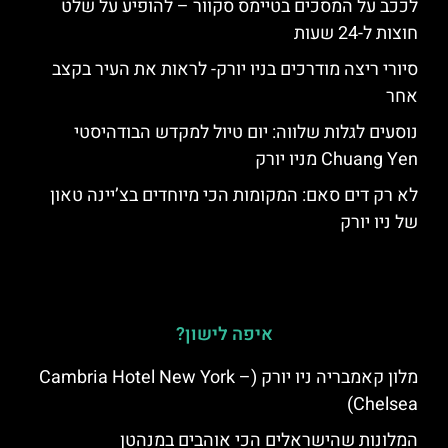
לככב על המסכים בטיימס סקוור – להופיע על שלט
חוצות ל-24 שעות
סיורי ריצה מודרכים בניו יורק- לראות את העיר בקצב
אחר
נוסעים לגלות שלווה: יום טיול למקדש הבודהיסטי
Chuang Yen מניו יורק
לא רק דים סאם: המקומות הכי מיוחדים בצ’יינה טאון
של ניו יורק
איפה לישון?
מלון קאמבריה ניו יורק (Cambria Hotel New York –
Chelsea)
המלונות שהישראלים הכי אוהבים במנהטן