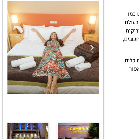
 כמו
בעולם
רוקות
חשבים,
 כלום,
סור
מלונות
מציאת מלון
מומלץ?