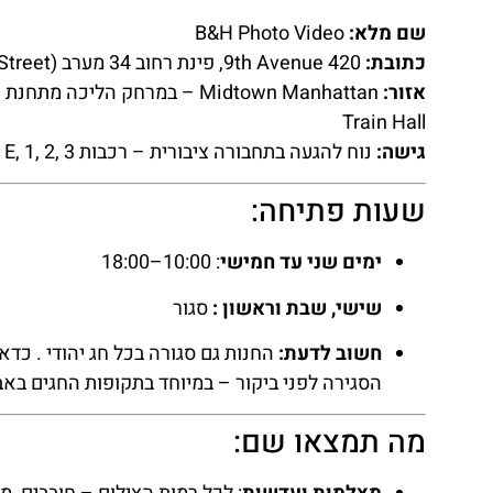
שם מלא:
B&H Photo Video
כתובת:
420 9th Avenue, פינת רחוב 34 מערב (34th Street), ניו יורק
אזור:
Train Hall
גישה:
נוח להגעה בתחבורה ציבורית – רכבות A, C, E, 1, 2, 3 ותחנות אוטובוס סמוכות
שעות פתיחה:
ימים שני עד חמישי
: 10:00–18:00
שישי, שבת וראשון :
סגור
חשוב לדעת:
החנות גם סגורה בכל חג יהודי . כד
הסגירה לפני ביקור – במיוחד בתקופות החגים באבי
מה תמצאו שם: