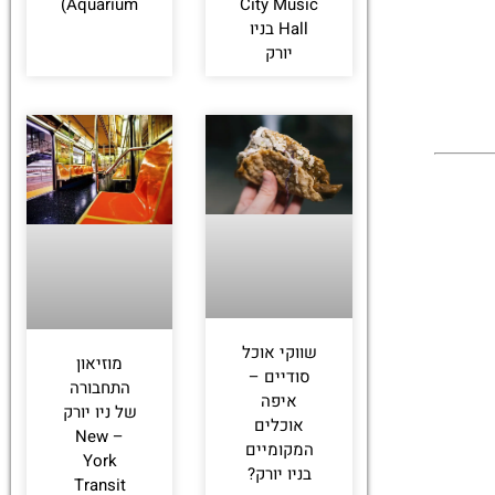
Aquarium)
City Music
Hall בניו
יורק
שווקי אוכל
מוזיאון
סודיים –
התחבורה
איפה
של ניו יורק
אוכלים
– New
המקומיים
York
בניו יורק?
Transit