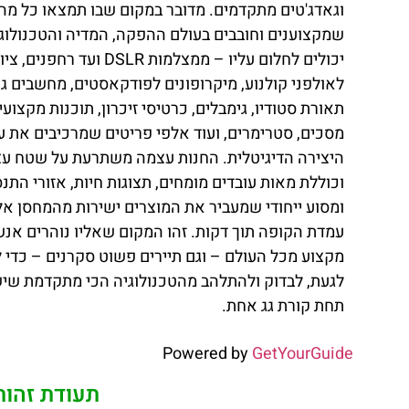
וגאדג'טים מתקדמים. מדובר במקום שבו תמצאו כל מה
שמקצוענים וחובבים בעולם ההפקה, המדיה והטכנולוג
יכולים לחלום עליו – ממצלמות DSLR ועד רחפנים, צ
לאולפני קולנוע, מיקרופונים לפודקאסטים, מחשבים גר
תאורת סטודיו, גימבלים, כרטיסי זיכרון, תוכנות מקצועיו
מסכים, סטרימרים, ועוד אלפי פריטים שמרכיבים את ע
היצירה הדיגיטלית. החנות עצמה משתרעת על שטח עצ
וכוללת מאות עובדים מומחים, תצוגות חיות, אזורי התנס
ומסוע ייחודי שמעביר את המוצרים ישירות מהמחסן אל
עמדת הקופה תוך דקות. זהו המקום שאליו נוהרים אנש
מקצוע מכל העולם – וגם תיירים פשוט סקרנים – כדי ל
לגעת, לבדוק ולהתלהב מהטכנולוגיה הכי מתקדמת שיש
תחת קורת גג אחת.
Powered by
GetYourGuide
תעודת זהות – חנות 