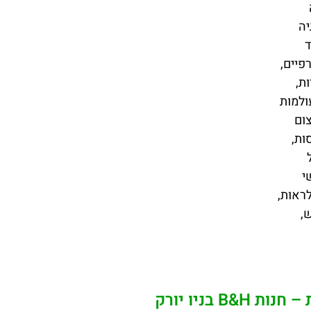
יה
יוד
פיים,
ת,
ולמות
ום
ות,
י
ראות,
,
B&H בניו יורק