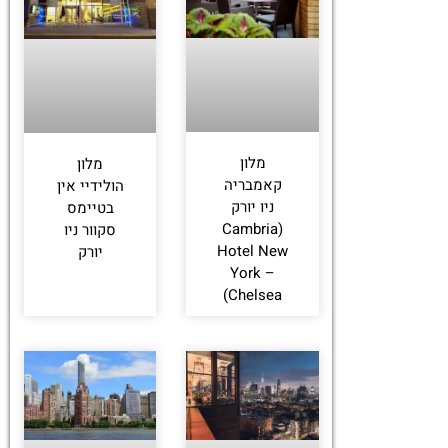
לחצו
פה!
מלון
מלון
קאמבריה
הולידיי אין
ניו יורק
בטיימס
(Cambria
סקוור ניו
Hotel New
יורק
York –
Chelsea)