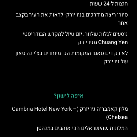
חוצות ל-24 שעות
סיורי ריצה מודרכים בניו יורק- לראות את העיר בקצב
אחר
נוסעים לגלות שלווה: יום טיול למקדש הבודהיסטי
Chuang Yen מניו יורק
לא רק דים סאם: המקומות הכי מיוחדים בצ’יינה טאון
של ניו יורק
איפה לישון?
מלון קאמבריה ניו יורק (Cambria Hotel New York –
Chelsea)
המלונות שהישראלים הכי אוהבים במנהטן