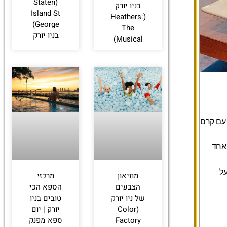
(Staten
בניו יורק
Island St
(Heathers:
George)
The
בניו יורק
Musical)
 עם קרם
 אחד
ל
מוזיאון
מרכזי
הצבעים
הספא הכי
של ניו יורק
טובים בניו
(Color
יורק | יום
Factory
ספא מפנק