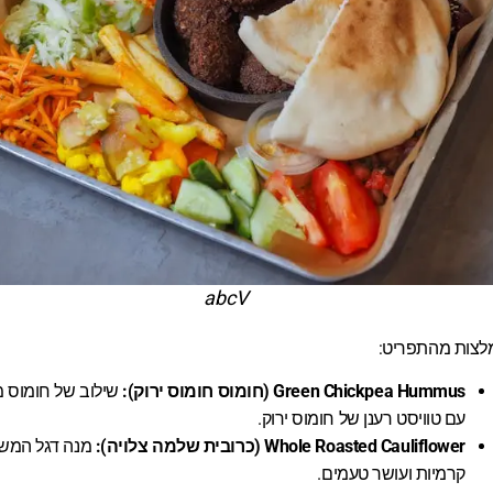
abcV
לצות מהתפריט:
Green Chickpea Hummus (חומוס חומוס ירוק):
שילוב של חומוס מ
עם טוויסט רענן של חומוס ירוק.
Whole Roasted Cauliflower (כרובית שלמה צלויה):
מנה דגל המש
קרמיות ועושר טעמים.