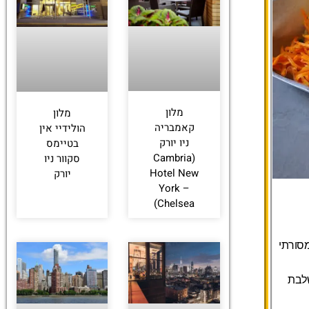
לחצו
פה!
מלון
מלון
קאמבריה
הולידיי אין
ניו יורק
בטיימס
(Cambria
סקוור ניו
Hotel New
יורק
York –
Chelsea)
סורתי
לבת