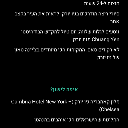
חוצות ל-24 שעות
סיורי ריצה מודרכים בניו יורק- לראות את העיר בקצב
אחר
נוסעים לגלות שלווה: יום טיול למקדש הבודהיסטי
Chuang Yen מניו יורק
לא רק דים סאם: המקומות הכי מיוחדים בצ’יינה טאון
של ניו יורק
איפה לישון?
מלון קאמבריה ניו יורק (Cambria Hotel New York –
Chelsea)
המלונות שהישראלים הכי אוהבים במנהטן