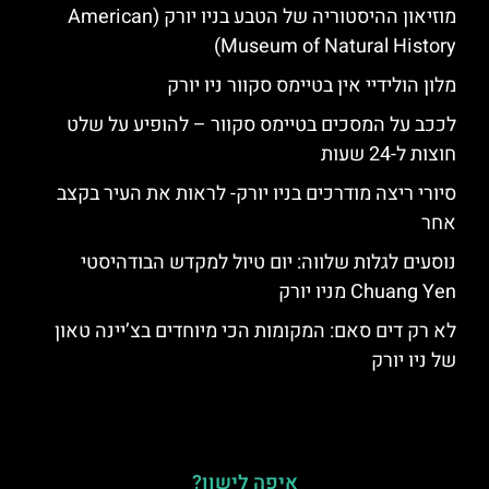
מוזיאון ההיסטוריה של הטבע בניו יורק (American
Museum of Natural History)
מלון הולידיי אין בטיימס סקוור ניו יורק
לככב על המסכים בטיימס סקוור – להופיע על שלט
חוצות ל-24 שעות
סיורי ריצה מודרכים בניו יורק- לראות את העיר בקצב
אחר
נוסעים לגלות שלווה: יום טיול למקדש הבודהיסטי
Chuang Yen מניו יורק
לא רק דים סאם: המקומות הכי מיוחדים בצ’יינה טאון
של ניו יורק
איפה לישון?