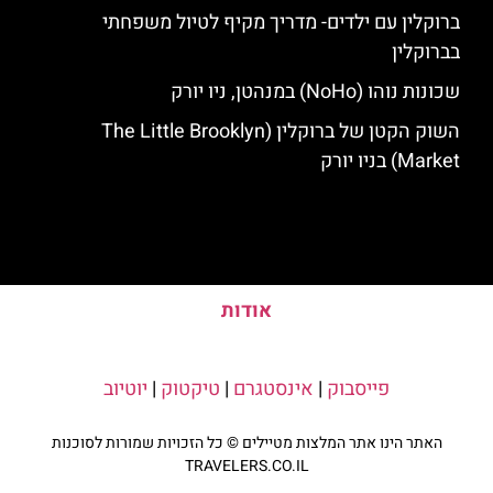
ברוקלין עם ילדים- מדריך מקיף לטיול משפחתי
בברוקלין
שכונות נוהו (NoHo) במנהטן, ניו יורק
השוק הקטן של ברוקלין (The Little Brooklyn
Market) בניו יורק
אודות
פייסבוק
|
אינסטגרם
|
טיקטוק
|
יוטיוב
האתר הינו אתר המלצות מטיילים © כל הזכויות שמורות לסוכנות
TRAVELERS.CO.IL