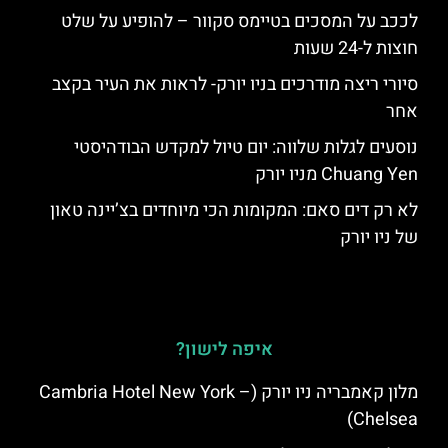
לככב על המסכים בטיימס סקוור – להופיע על שלט
חוצות ל-24 שעות
סיורי ריצה מודרכים בניו יורק- לראות את העיר בקצב
אחר
נוסעים לגלות שלווה: יום טיול למקדש הבודהיסטי
Chuang Yen מניו יורק
לא רק דים סאם: המקומות הכי מיוחדים בצ’יינה טאון
של ניו יורק
איפה לישון?
מלון קאמבריה ניו יורק (Cambria Hotel New York –
Chelsea)