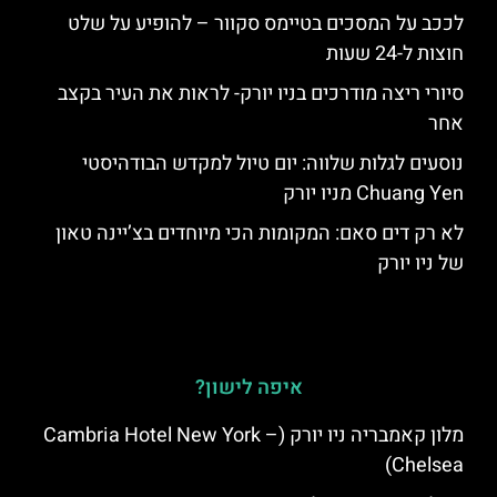
לככב על המסכים בטיימס סקוור – להופיע על שלט
חוצות ל-24 שעות
סיורי ריצה מודרכים בניו יורק- לראות את העיר בקצב
אחר
נוסעים לגלות שלווה: יום טיול למקדש הבודהיסטי
Chuang Yen מניו יורק
לא רק דים סאם: המקומות הכי מיוחדים בצ’יינה טאון
של ניו יורק
איפה לישון?
מלון קאמבריה ניו יורק (Cambria Hotel New York –
Chelsea)