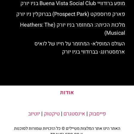
מופע ברודוויי Buena Vista Social Club בניו יורק
פארק פרוספקט (Prospect Park) בברוקלין ניו יורק
מלכות הכיתה: המחזמר בניו יורק (Heathers: The
Musical)
העולם המופלא- המחזמר על חייו של לואיס
ארמסטרונג- בברודווי בניו יורק
אודות
פייסבוק
|
אינסטגרם
|
טיקטוק
|
יוטיוב
האתר הינו אתר המלצות מטיילים © כל הזכויות שמורות לסוכנות