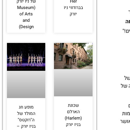
Her
של ניו יורק
בברודווי ניו
(Museum
יורק
of Arts
and
ה
Design)
ם!"
של
ה של
שכונת
מופע חג
הארלם
מות
המולד של
(Harlem)
ה"רוקטס"
ושר
בניו יורק
בניו יורק –