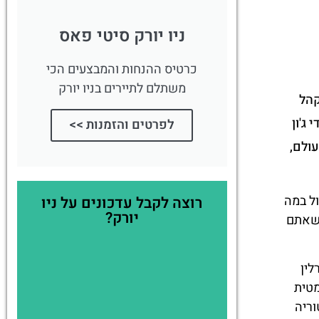
ניו יורק סיטי פאס
כרטיס ההנחות והמבצעים הכי
משתלם לתיירים בניו יורק
קהל
 ג'ון
לפרטים והזמנות >>
 ברחבי העולם,
ל במה
רוצה לקבל עדכונים על ניו
יורק?
 תחושה שאתם
לין
מטית
וריה