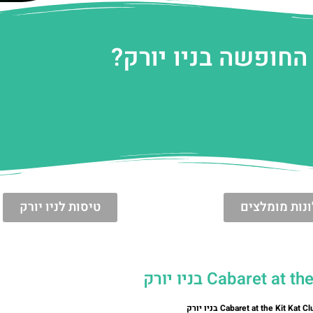
החופשה בניו יורק?
נות מומלצים
טיסות לניו יורק