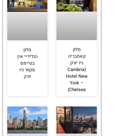
לחצו
פה!
מלון
מלון
קאמבריה
הולידיי אין
ניו יורק
בטיימס
(Cambria
סקוור ניו
Hotel New
יורק
York –
Chelsea)