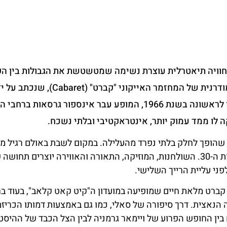
חוויה תיאטרלית עוצרת נשימה שמטשטשת את הגבולות בין ה
ודרנית של המחזמר האייקוני
"קברט" (Cabaret)
, שנכתב על ידי
קנדר ופרד אב, עם תסריט של ג'ו מסטרוף. מאז עלייתו לראשונה בשנת 1966, המופע עבר אינספור גרסאות
ה לו ממד עמוק יותר, אינטראקטיבי ובלתי נשכח.
במקום לשבת באולם רגיל מו
מרוחקת, הקהל נטמע בתוך מועדון ברלינאי מסוגנן משנות ה-30. השולחנות, המוזיקה, התאורה והאווירה יוצרים
ני עליית הרייך השלישי.
 קברט מלאת חיים שמופיעה במועדון ה"קיט קאט קלאב", בעוד בר
נאצית. דרך סיפורה של סאלי, כמו גם באמצעות דמותו הכריז
בין החופש הפרוע של ויימאר גרמניה לבין הצל הכבד של ההיסט