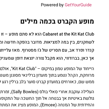
Powered by
GetYourGuide
מופע הקברט בכמה מילים
Cabaret at the Kit Kat Club
הוא לא סתם מופע – זו 
לשחקנים, בין במה למציאות. מדובר בהפקה חדשה ומ
אך כאן, בברודווי, הוא מקבל צורה יוצאת דופן שמעניק
הייחוד של המופע טמון במיקום – "Kit Kat Club", אולם שהופך לחלק בלתי נפרד מהעלילה.
ממש שם, כאורחים במועדון קברט סוער בלב ברלין רגע לפ
העלילה עוקבת אחרי
סאלי בולס (Sally Bowles)
, זמרת
גולשת באיטיות אך בבטחה אל תוך החשכה של התקופה ה
והחידתית של
המנחה (Emcee)
, המופע מציג את המתח 