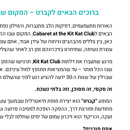
ברוכים הבאים לקברט – המקום שבו
האורות מתעמעמים, דפיקות הלב מתגברות, והווילון נפת
הבאים ל
Cabaret at the Kit Kat Club
, המקום שבו הה
כאן, בין צללים מהבהבים וניחוח של עידן אבוד, אתם עו
עוצרת נשימה, שתיחרט בזיכרונכם זמן רב לאחר שהצלי
מרגע שתעברו את דלתות
Kit Kat Club
, תרגישו שהזמן 
שבו הכל מותר – עד שהמציאות תתנפץ למול עיניכם. 
שברלין של שנות ה-30 ידעה להציע רגע לפני שהעולם השתנה לנצח.
זה סקסי, זה מסוכן, וזה בלתי נשכח.
המופע
"קברט"
הוא יצירת מופת תיאטרלית שבמשך עשרות
מחודשת ופורצת דרך, ההפקה הופכת למסיבה פרועה של ר
זעקה, והריקוד הוא זיכרון עמום של ימים שחלפו לבלי שו
אתם מוכנים?