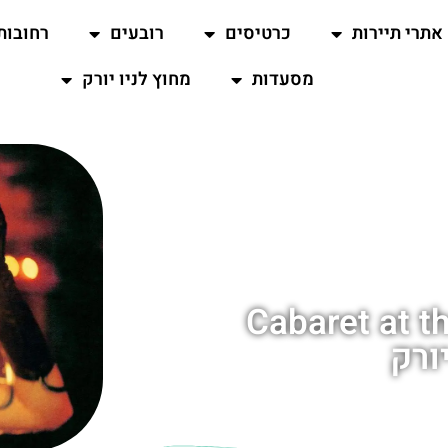
אתרי תיירות
כרטיסים
רובעים
רחובות
מסעדות
מחוץ לניו יורק
 הקברט של ברודוויי- Cabaret at the