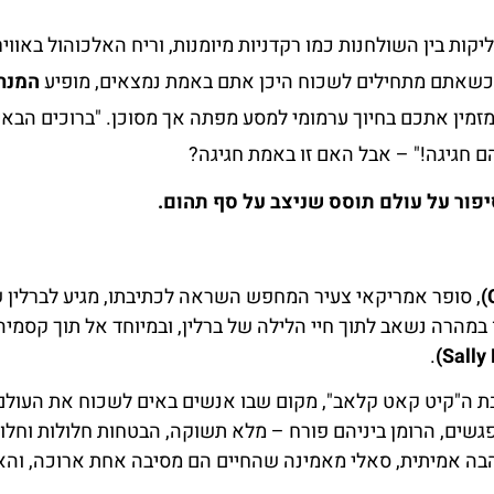
יקות בין השולחנות כמו רקדניות מיומנות, וריח האלכוהול באוויר
 כשאתם מתחילים לשכוח היכן אתם באמת נמצאים, מופיע
המנח
מזמין אתכם בחיוך ערמומי למסע מפתה אך מסוכן. "ברוכים הבאי
הם חגיגה!" – אבל האם זו באמת חגיגה?
יפור על עולם תוסס שניצב על סף תהום.
, סופר אמריקאי צעיר המחפש השראה לכתיבתו, מגיע לברלין 
א עצמו במהרה נשאב לתוך חיי הלילה של ברלין, ובמיוחד אל תוך קסמי
.
כבת ה"קיט קאט קלאב", מקום שבו אנשים באים לשכוח את העולם
גשים, הרומן ביניהם פורח – מלא תשוקה, הבטחות חלולות וחלו
הבה אמיתית, סאלי מאמינה שהחיים הם מסיבה אחת ארוכה, והא