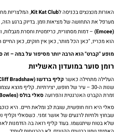
האורות מנצנצים בכניסה ל
Kit Kat Club
, המלצריות מחל
מערפל את התחושה של מציאות וזמן. בדיוק ברגע הזה,
(Emcee)
– דמות מסתורית, כריזמטית וחסרת מגבלות, ו
הוא מכריז, "כאן הכל מותר, כאן אין חוקים, כאן החיים 
מופע "קברט" הוא הרבה יותר מסיפור על במה – זה ס
רומן סוער במועדון האשליות
העלילה מתחילה כאשר
קליף ברדשו (Cliff Bradshaw)
שנות ה-30 – עיר של חופש, יצירתיות. קליף מוצ
זמרת הקברט האנרגטית והפרועה
סאלי בולס (Sally Bowles)
סאלי היא רוח חופשית, שובת לב ומלאת חיים. היא כו
שבחוץ ולחיות לרגעים של אושר זמני. כשסאלי וקליף נפ
שלא בטוח שיתגשמו. בעוד קליף רואה בה הזדמנות לא
האמיתי טמון ברגעים הקטנים, לא בהבטחות לעתיד.