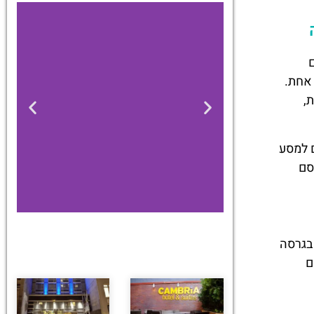
 אחת.
,
ם למסע
סם
בגרסה
מלונות
ם
מציאת מלון
מומלץ?