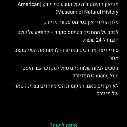
מוזיאון ההיסטוריה של הטבע בניו יורק (American
Museum of Natural History)
מלון הולידיי אין בטיימס סקוור ניו יורק
לככב על המסכים בטיימס סקוור – להופיע על שלט
חוצות ל-24 שעות
סיורי ריצה מודרכים בניו יורק- לראות את העיר בקצב
אחר
נוסעים לגלות שלווה: יום טיול למקדש הבודהיסטי
Chuang Yen מניו יורק
לא רק דים סאם: המקומות הכי מיוחדים בצ’יינה טאון
של ניו יורק
איפה לישון?