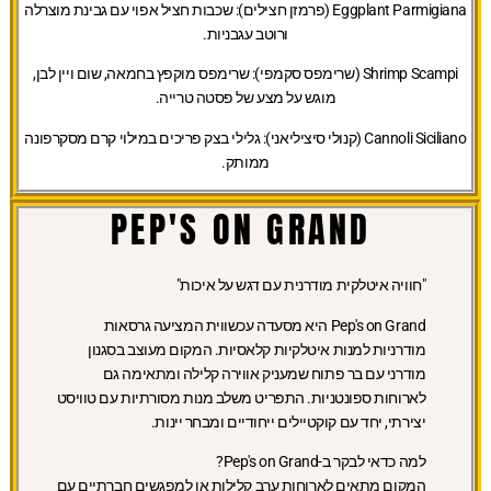
Eggplant Parmigiana (פרמזן חצילים):
שכבות חציל אפוי עם גבינת מוצרלה
ורוטב עגבניות.
Shrimp Scampi (שרימפס סקמפי):
שרימפס מוקפץ בחמאה, שום ויין לבן,
מוגש על מצע של פסטה טרייה.
Cannoli Siciliano (קנולי סיציליאני):
גלילי בצק פריכים במילוי קרם מסקרפונה
ממותק.
PEP'S ON GRAND
"חוויה איטלקית מודרנית עם דגש על איכות"
Pep's on Grand היא מסעדה עכשווית המציעה גרסאות
מודרניות למנות איטלקיות קלאסיות. המקום מעוצב בסגנון
מודרני עם בר פתוח שמעניק אווירה קלילה ומתאימה גם
לארוחות ספונטניות. התפריט משלב מנות מסורתיות עם טוויסט
יצירתי, יחד עם קוקטיילים ייחודיים ומבחר יינות.
למה כדאי לבקר ב-Pep's on Grand?
המקום מתאים לארוחות ערב קלילות או למפגשים חברתיים עם