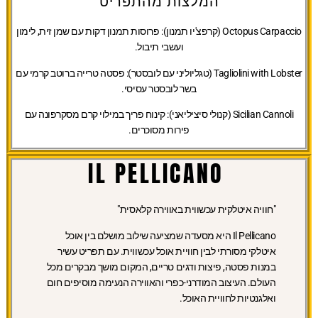
המלצות מהתפריט
Octopus Carpaccio (קרפצ'יו תמנון):
פרוסות תמנון דקות עם שמן זית, לימון
ועשבי תיבול.
Tagliolini with Lobster (טגליוליני עם לובסטר):
פסטה טרייה ברוטב קרמי עם
בשר לובסטר עסיסי.
Sicilian Cannoli (קנולי סיציליאני):
קינוח פריך במילוי קרם מסקרפונה עם
פירות מסוכרים.
IL PELLICANO
"חוויה איטלקית עכשווית באווירה קלאסית"
Il Pellicano היא מסעדה שמציעה שילוב מושלם בין אוכל
איטלקי מסורתי לבין חוויית אוכל עכשווית. עם תפריט עשיר
במנות פסטה, פיצות ודגים טריים, המקום מושך מבקרים מכל
העולם. העיצוב המודרני-כפרי והאווירה הנעימה מוסיפים חום
ואלגנטיות לחוויית האוכל.