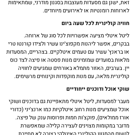
זאת, ישנן גם מסעדות מעוצבות בסגנון מודרני, שמתאימות
לארוחות רומנטיות או לאירועים מיוחדים.
חוויה קולינרית לכל שעה ביום
ליטל איטלי מציעה אפשרויות לכל סוג של ארוחה.
בבקרים, אפשר ליהנות מקפוצ'ינו עשיר ולצידו קורנטו טרי
או בראנץ' עשיר עם טעמים איטלקיים. בצהריים, המסעדות
מלאות בסועדים שמזמינים מנות פסטה או פיצה לצד כוס
יין. בערבים, האזור מתמלא באורחים שמגיעים לחוויה
קולינרית מלאה, עם מנות מוקפדות וקינוחים מרשימים.
שוקי אוכל ודוכנים ייחודיים
מעבר למסעדות, ליטל איטלי מתאפיינת גם בדוכנים ושוקי
אוכל שמציעים מנות רחוב איטלקיות כמו ארנצ'יני (כדורי
אורז ממולאים), פוקצ'ות חמות ופרוסות ענק של פיצה.
מדובר במקומות מצוינים לעצירה קלילה שמאפשרת
לטעום מהמגוון הקולינרי האיטלקי בצורה לא מחייבת.