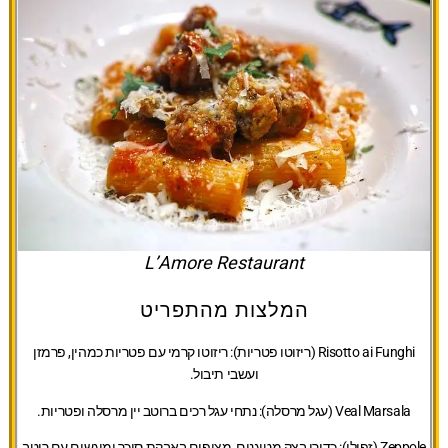
L’Amore Restaurant
המלצות מהתפריט
Risotto ai Funghi (ריזוטו פטריות):
ריזוטו קרמי עם פטריות כמהין, פרמזן
ועשבי תיבול.
Veal Marsala (עגל מרסלה):
נתחי עגל רכים ברוטב יין מרסלה ופטריות.
Zeppole (זפולי):
כדורי בצק מטוגנים, מצופים באבקת סוכר ומוגשים עם רוטב