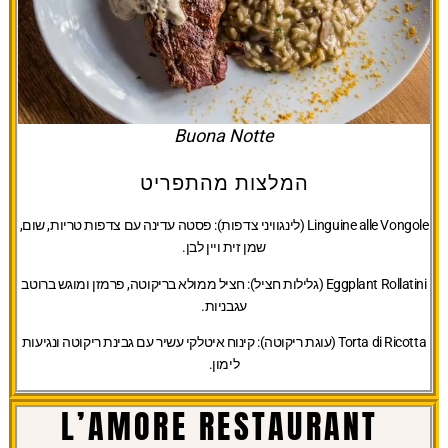
Buona Notte
המלצות מהתפריט
Linguine alle Vongole (לינגוויני צדפות):
פסטה עדינה עם צדפות טריות, שום,
שמן זית ויין לבן.
Eggplant Rollatini (גלילות חציל):
חציל ממולא בריקוטה, פרמזן ומוגש ברוטב
עגבניות.
Torta di Ricotta (עוגת ריקוטה):
קינוח איטלקי עשיר עם גבינת ריקוטה ונגיעות
לימון.
L’AMORE RESTAURANT