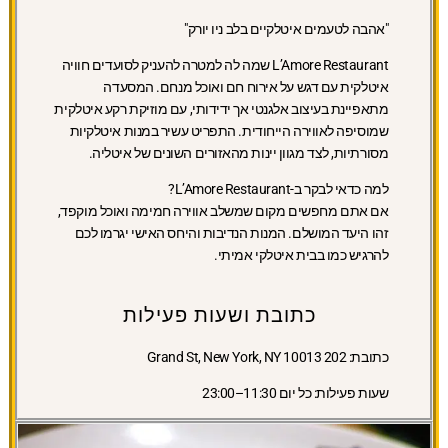
"אהבה לטעמים איטלקיים בלב ניו יורק"
L’Amore Restaurant שמה לה למטרה להעניק לסועדים חוויה
איטלקית עם דגש על אירוח חם ואוכל מנחם. המסעדה
מתאפיינת בעיצוב אלגנטי אך ידידותי, עם מוזיקת רקע איטלקית
שמוסיפה לאווירה הייחודית. התפריט עשיר במנות איטלקיות
מסורתיות, לצד מגוון יינות מהאזורים השונים של איטליה.
למה כדאי לבקר ב-L’Amore Restaurant?
אם אתם מחפשים מקום שמשלב אווירה חמימה ואוכל מוקפד,
זהו היעד המושלם. המנות הנדיבות והיחס האישי יגרמו לכם
להרגיש כמו בבית איטלקי אמיתי.
כתובת ושעות פעילות
כתובת:
202 Grand St, New York, NY 10013
שעות פעילות:
כל יום 11:30–23:00