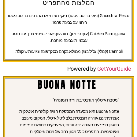
המלצות מהתפריט
Gnocchi al Pesto (ניוקי ברוטב פסטו):
ניוקי תפוחי אדמה רכים ברוטב פסטו
ריחני עם גבינת פרמזן.
Chicken Parmigiana (עוף פרמזן):
חזה עוף אפוי בציפוי פריך עם רוטב
עגבניות וגבינה מותכת.
Cannoli (קנולי):
גליל בצק ממולא בקרם מסקרפונה ונגיעות שוקולד.
Powered by
GetYourGuide
BUONA NOTTE
"מטבח איטלקי אותנטי באווירה רומנטית"
Buona Notte היא מסעדה המספקת חוויה קולינרית איטלקית
אמיתית עם אווירה רומנטית בלב ליטל איטלי. המקום מעוצב
בסגנון כפרי עם תאורה רכה ונרות, המעניקים תחושת חמימות
ואינטימיות. התפריט כולל מגוון רחב של מנות איטלקיות