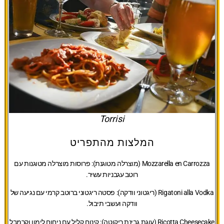
Torrisi
המלצות מהתפריט
Mozzarella en Carrozza (מוצרלה מטוגנת):
פרוסות מוצרלה מטוגנות עם
רוטב עגבניות עשיר.
Rigatoni alla Vodka (ריגטוני וודקה):
פסטה ריגטוני ברוטב קרמי עם נגיעה של
וודקה ועשבי תיבול.
Ricotta Cheesecake (עוגת גבינת ריקוטה):
קינוח קליל עם ניחוח לימון וקרמבל