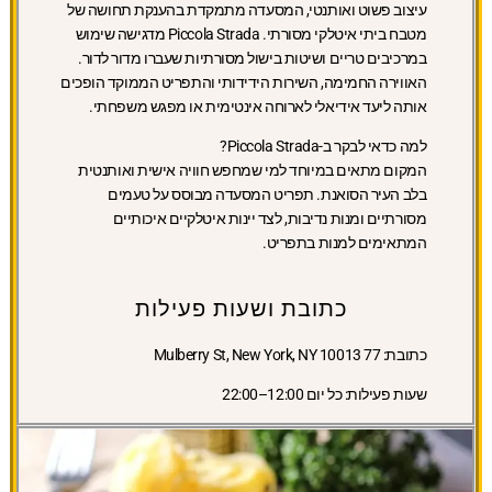
עיצוב פשוט ואותנטי, המסעדה מתמקדת בהענקת תחושה של
מטבח ביתי איטלקי מסורתי. Piccola Strada מדגישה שימוש
במרכיבים טריים ושיטות בישול מסורתיות שעברו מדור לדור.
האווירה החמימה, השירות הידידותי והתפריט הממוקד הופכים
אותה ליעד אידיאלי לארוחה אינטימית או מפגש משפחתי.
למה כדאי לבקר ב-Piccola Strada?
המקום מתאים במיוחד למי שמחפש חוויה אישית ואותנטית
בלב העיר הסואנת. תפריט המסעדה מבוסס על טעמים
מסורתיים ומנות נדיבות, לצד יינות איטלקיים איכותיים
המתאימים למנות בתפריט.
כתובת ושעות פעילות
כתובת:
77 Mulberry St, New York, NY 10013
שעות פעילות:
כל יום 12:00–22:00