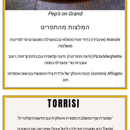
Pep's on Grand
המלצות מהתפריט
Arancini (ארנצ'יני):
כדורי אורז ממולאים במוצרלה ומטוגנים עד לפריכות
מושלמת.
Pizza Margherita (פיצה מרגריטה):
פיצה קלאסית עם בסיס קריספי, רוטב
עגבניות טרי ומוצרלה נמסה.
Affogato (אפורגטו):
קינוח איטלקי של גלידת וניל המוגשת עם שוט אספרסו
חם.
TORRISI
"מסעדת שף המשלבת מסורת איטלקית עם חדשנות קולינרית"
Torrisi היא מסעדה מובילה בליטל איטלי שמביאה את המטבח