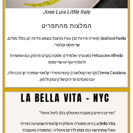
Jose Luis Little Italy
המלצות מהתפריט
Seafood Paella (פאייה פירות ים):
אורז מתובל בשפע פירות ים, כולל מולים,
שרימפס וקלמרי.
Fettuccine Alfredo (פטוצ'יני אלפרדו):
פסטה בקרם פרמזן, עם אפשרות
להוסיף עוף או שרימפס.
Crema Catalana (קרמה קטלאנה):
קינוח ספרדי קלאסי שמזכיר קרם ברולה,
עם טעמים עדינים של קינמון ולימון.
LA BELLA VITA - NYC
"החיים היפים במטבח האיטלקי בלב ליטל איטלי"
La Bella Vita היא מסעדה איטלקית קלאסית שמציעה חוויית
אוכל שמרגישה כמו מסע לדרום איטליה. המסעדה מעוצבת