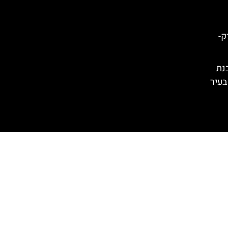
ו יורק-
נת
בעיר