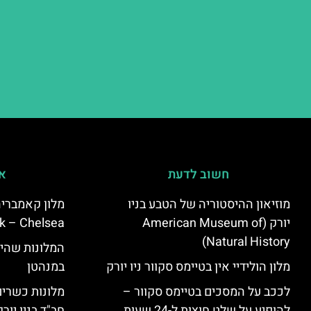
חשוב לדעת
אי
מוזיאון ההיסטוריה של הטבע בניו
יורק (American Museum of
k – Chelsea)
Natural History)
המלונות שהי
מלון הולידיי אין בטיימס סקוור ניו יורק
במנהטן
לככב על המסכים בטיימס סקוור –
מלונות כשרים 
להופיע על שלט חוצות ל-24 שעות
חב"ד בניו יורק