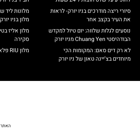
סיורי ריצה מודרכים בניו יורק- לראות
מלונות ליד שד
את העיר בקצב אחר
מלון בניו יור
נוסעים לגלות שלווה: יום טיול למקדש
הבודהיסטי Chuang Yen מניו יורק
סקירה
לא רק דים סאם: המקומות הכי
מלון RIU פלאזה ניו יורק – סקירה
מיוחדים בצ’יינה טאון של ניו יורק
האתר הי