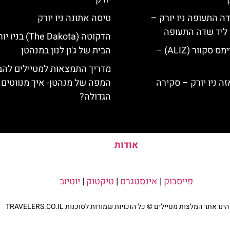
ה התעופה ניו יורק –
טיסה אתונה ניו יורק
ק ליד שדה התעופה
הדקוטה (The Dakota) בני
מלון אליז בטיימס סקוור (ALIZ) –
הבית של ג'ון לנון במנהטן
מדריך התמצאות למטיילים להב
המפה של מנהטן- איך מנווטים 
הגדולה?
אודות
פייסבוק
|
אינסטגרם
|
טיקטוק
|
יוטיוב
נו אתר המלצות מטיילים © כל הזכויות שמורות לסוכנות TRAVELERS.CO.IL