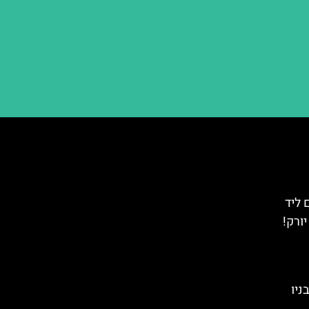
ליד
ברונקס (Bronx Zoo) בניו