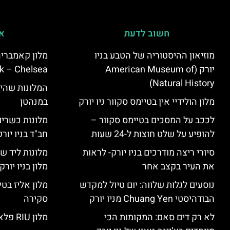
חשוב לדעת
אי
מוזיאון ההיסטוריה של הטבע בניו
יורק (American Museum of
k – Chelsea)
Natural History)
המלונות שהי
מלון הולידיי אין בטיימס סקוור ניו יורק
במנהטן
לככב על המסכים בטיימס סקוור –
מלונות כשרים 
להופיע על שלט חוצות ל-24 שעות
חב"ד בניו יורק
סיורי ריצה מודרכים בניו יורק- לראות
מלונות ליד שד
את העיר בקצב אחר
מלון בניו יור
נוסעים לגלות שלווה: יום טיול למקדש
הבודהיסטי Chuang Yen מניו יורק
סקירה
לא רק דים סאם: המקומות הכי
מלון RIU פלאזה ניו יורק – סקירה