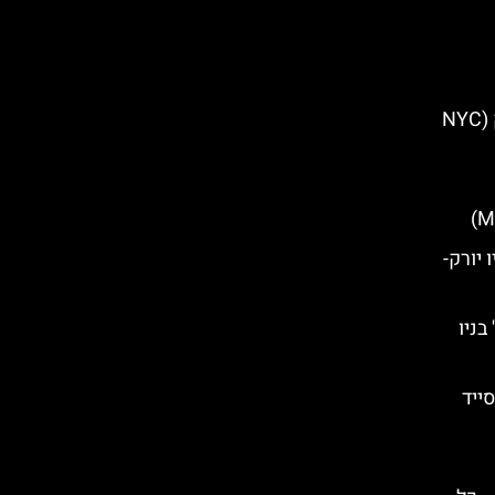
אוטובוס גיבורי העל של ניו יורק (NYC
Union Squar) בניו יורק-
בניו
ייד