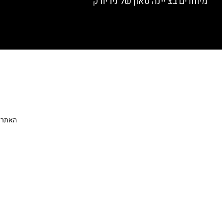
מיוחדים בצ’יינה טאון של ניו יורק
האתר הי