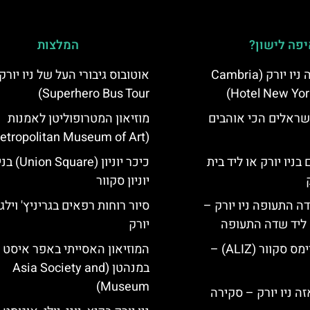
פה לישון?
המלצות
מלון קאמבריה ניו יורק (Cambria
Superhero Bus Tour)
Hotel New Yor
שראלים הכי אוהבים
מוזיאון המטרופוליטן לאמנות
(Metropolitan Museum of Art)
בניו יורק או ליד בית
כיכר יוניון (e
יוניון סקוור
ה התעופה ניו יורק –
סיור רוחות רפאים בגריניץ' וילג' 
ק ליד שדה התעופה
יורק
מלון אליז בטיימס סקוור (ALIZ) –
המוזיאון האסייתי באפר איסט ס
במנהטן (Asia Society and
Museum)