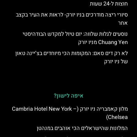
חוצות ל-24 שעות
סיורי ריצה מודרכים בניו יורק- לראות את העיר בקצב
אחר
נוסעים לגלות שלווה: יום טיול למקדש הבודהיסטי
Chuang Yen מניו יורק
לא רק דים סאם: המקומות הכי מיוחדים בצ’יינה טאון
של ניו יורק
איפה לישון?
מלון קאמבריה ניו יורק (Cambria Hotel New York –
Chelsea)
המלונות שהישראלים הכי אוהבים במנהטן